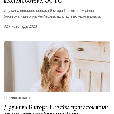
вколола ботокс. ФОТО
Дружина відомого співака Віктора Павліка, 29-річна
блогерка Катерина Реп'яхова, вдалася до уколів краси.
02 Листопада 2023
# Приватне життя
Дружина Віктора Павліка приголомшила
сумою, яку заробляє на місяць