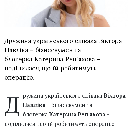
Зіньківський
залишив у
27 Липня 2026
Луцьку
715 переглядів
три...
Всі розділи
Дружина українського співака Віктора
Персона
Павліка – бізнесвумен та
Лайф
блогерка Катерина Реп'яхова –
Афіша
поділилася, що їй робитимуть
ZONE 18+
операцію.
Контакти
Д
ружина українського співака
Віктора
Політика конфіденційності
Павліка
– бізнесвумен та
блогерка
Катерина Реп'яхова
–
поділилася, що їй робитимуть операцію.