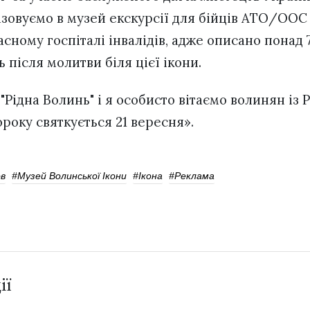
ізовуємо в музей екскурсії для бійців АТО/ООС 
асному госпіталі інвалідів, адже описано понад 
ь після молитви біля цієї ікони.
Рідна Волинь" і я особисто вітаємо волинян із 
року святкується 21 вересня».
в
#Музей Волинської Ікони
#ікона
#реклама
ії