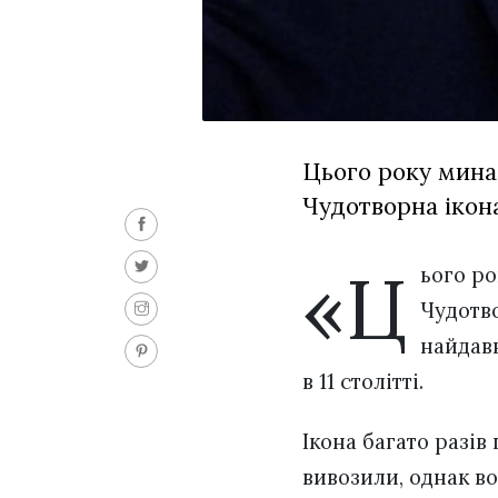
Цього року мина
Чудотворна ікон
«Ц
ього ро
Чудотво
найдавн
в 11 столітті.
Ікона багато разів
вивозили, однак во