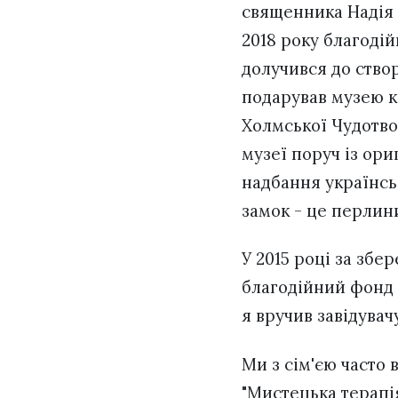
священника Надія Г
2018 року благодій
долучився до створ
подарував музею 
Холмської Чудотвор
музеї поруч із ори
надбання українсь
замок - це перлин
У 2015 році за зб
благодійний фонд 
я вручив завідувач
Ми з сім'єю часто
"Мистецька терапія