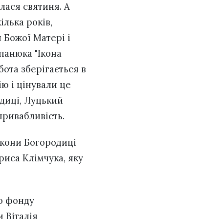
алася святиня. А
ілька років,
 Божої Матері і
панюка "Ікона
бота зберігається в
ію і цінували це
диці, Луцький
привабливість.
ікони Богородиці
риса Клімчука, яку
го фонду
 Віталія