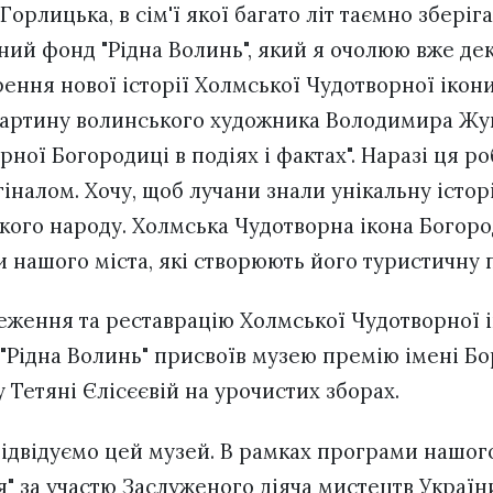
орлицька, в сім'ї якої багато літ таємно зберіг
ний фонд "Рідна Волинь", який я очолюю вже дек
ення нової історії Холмської Чудотворної ікони
картину волинського художника Володимира Жу
ної Богородиці в подіях і фактах". Наразі ця ро
гіналом. Хочу, щоб лучани знали унікальну істор
кого народу. Холмська Чудотворна ікона Богоро
и нашого міста, які створюють його туристичну 
ереження та реставрацію Холмської Чудотворної 
"Рідна Волинь" присвоїв музею премію імені Бо
у Тетяні Єлісєєвій на урочистих зборах.
 відвідуємо цей музей. В рамках програми нашо
" за участю Заслуженого діяча мистецтв України