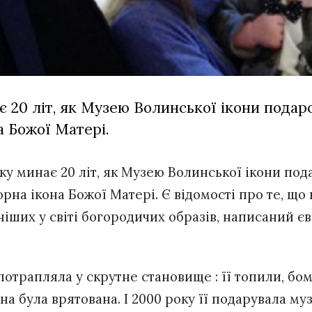
є 20 літ, як Музею Волинської ікони пода
а Божої Матері.
ку минає 20 літ, як Музею Волинської ікони по
рна ікона Божої Матері. Є відомості про те, що 
іших у світі богородичих образів, написаний є
 потрапляла у скрутне становище : її топили, б
на була врятована. І 2000 року її подарувала му