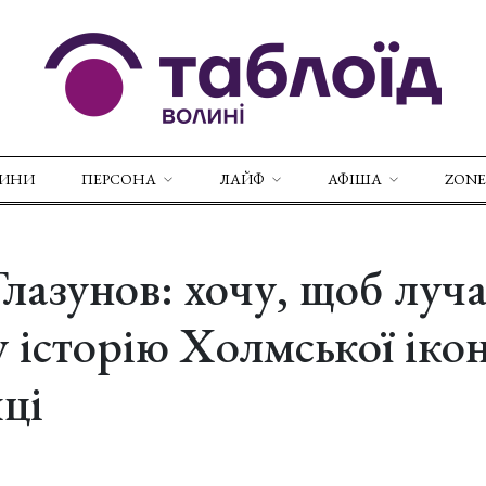
ВИНИ
ПЕРСОНА
ЛАЙФ
АФІША
ZONE
лазунов: хочу, щоб луч
у історію Холмської іко
ці