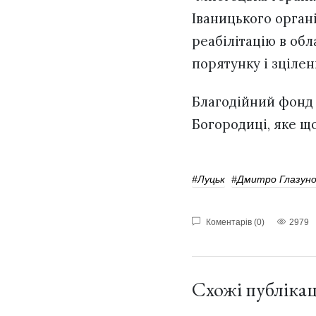
Іваницького орган
реабілітацію в обл
порятунку і зцілен
Благодійний фонд "
Богородиці, яке що
#Луцьк
#Дмитро Глазуно
Коментарів (0)
2979
Схожі публікац