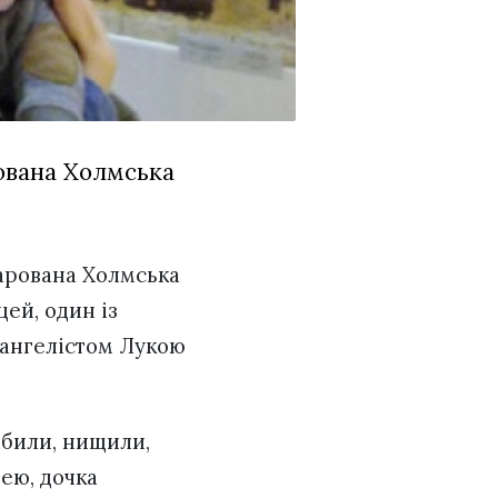
рована Холмська
дарована Холмська
цей, один із
вангелістом Лукою
омбили, нищили,
зею, дочка