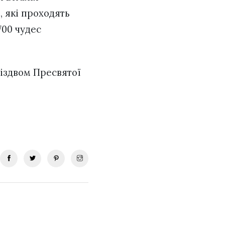
, які проходять
700 чудес
Різдвом Пресвятої