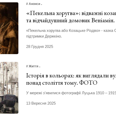
# Анонси
«Пекельна хоругва»: відважні козак
та відчайдушний домовик Веніамін
«Пекельна хоругва або Козацьке Різдво» - казка 
підтримки Держкіно.
28 Грудня 2025
# Життя
Історія в кольорах: як виглядали в
понад століття тому. ФОТО
У мережі з'явилися фотографії Луцька 1910 – 1919
13 Вересня 2025