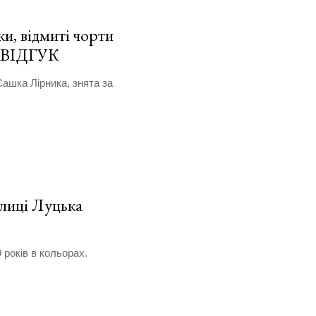
и, відмиті чорти
. ВІДГУК
Сашка Лірника, знята за
улиці Луцька
 років в кольорах.