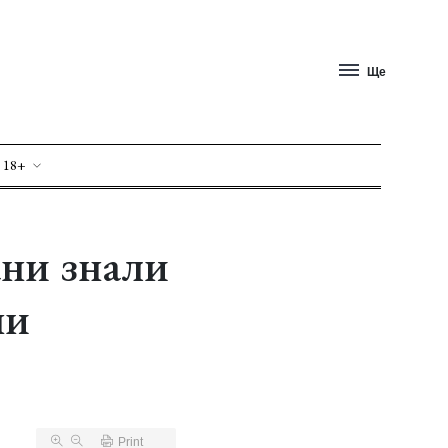
Ще
 18+
ани знали
ни
Print