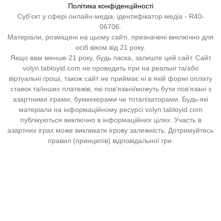
Політика конфіденційності
Суб'єкт у сфері онлайн-медіа; ідентифікатор медіа - R40-
06706.
Матеріали, розміщені на цьому сайті, призначені виключно для
осіб віком від 21 року.
Якщо вам менше 21 року, будь ласка, залиште цей сайт.
Сайт
volyn.tabloyid.com не проводить ігри на реальні та/або
віртуальні гроші, також сайт не приймає ні в якій формі оплату
ставок та/інших платежів, які пов’язані/можуть бути пов’язані з
азартними іграми, букмекерами чи тоталізаторами. Будь-які
матеріали на інформаційному ресурсі volyn.tabloyid.com
публікуються виключно в інформаційних цілях. Участь в
азартних іграх може викликати ігрову залежність. Дотримуйтесь
правил (принципів) відповідальної гри.
Copyright © 2014-2026,
«Таблоїд Волині»
Використання матеріалів сайту
лише за умови посилання на
«Таблоїд Волині»
не нижче другого абзацу.