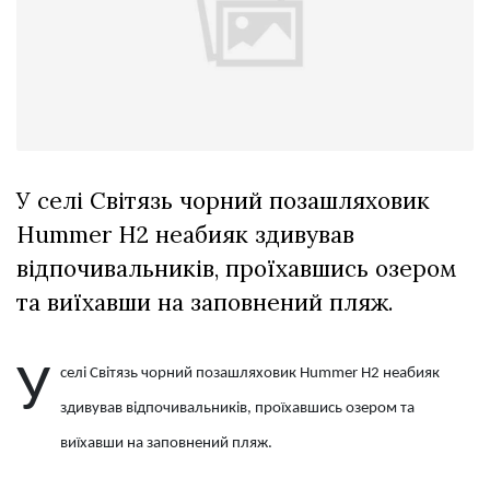
відбулася
XIX
29 Липня 2026
Спартакіада
600 переглядів
VolWe...
Всі розділи
Персона
Лайф
У селі Світязь чорний позашляховик
Афіша
Hummer H2 неабияк здивував
ZONE 18+
відпочивальників, проїхавшись озером
та виїхавши на заповнений пляж.
Контакти
Політика конфіденційності
У
селі Світязь чорний позашляховик Hummer H2 неабияк
здивував відпочивальників, проїхавшись озером та
виїхавши на заповнений пляж.