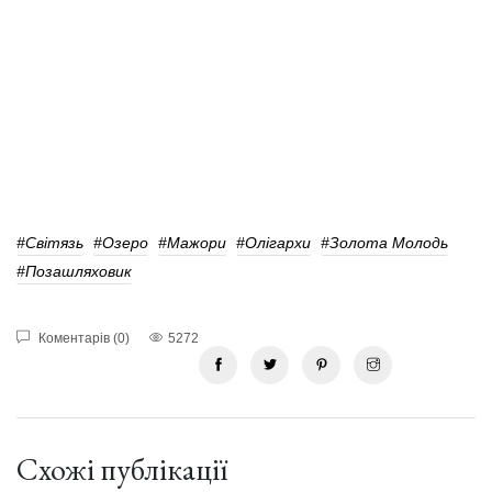
#Світязь
#озеро
#мажори
#Олігархи
#Золота Молодь
#Позашляховик
Коментарів (0)
5272
Схожі публікації