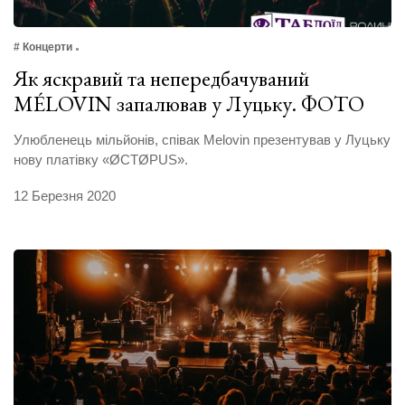
# Концерти
Як яскравий та непередбачуваний
MÉLOVIN запалював у Луцьку. ФОТО
Улюбленець мільйонів, співак Melovin презентував у Луцьку
нову платівку «ØCTØPUS».
12 Березня 2020