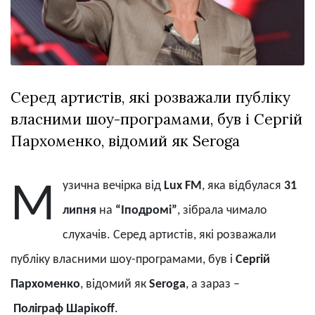
Зіньківський
залишив у
27 Липня 2026
Луцьку
716 переглядів
три...
Всі розділи
Серед артистів, які розважали публіку
Персона
власними шоу-програмами, був і Сергій
Лайф
Пархоменко, відомий як Seroga
Афіша
ZONE 18+
узична вечірка від
Lux FM
, яка відбулася
31
М
Контакти
липня
на
“Іподромі”
, зібрала
чимало
Політика конфіденційності
слухачів
.
Серед артистів, які розважали
публіку власними шоу-програмами, був і
Сергій
Пархоменко
, відомий як
Seroga
, а зараз
–
Поліграф
Шарікоff
.