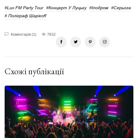
#Lux FM Party Tour
#концерт У Луцьку
#Іподром
#Серьога
# Поліграф Шарікоff
Коментарів (1)
7832
Схожі публікації