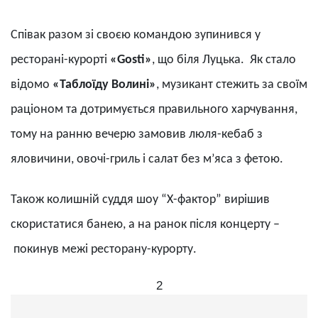
Співак разом зі своєю командою з
упинився
у
ресторані-курорті
«
Gosti
»
,
що біля Луцька.
Як стало
відомо
«Таблоїду Волині»
, музикант стежить
за своїм
раціоном та дотримується правильного харчування,
тому на ранню вечерю замовив люля-кебаб з
яловичини, овочі-гриль і салат без м
’
яса з фетою.
Також колишній суддя шоу “Х-фактор” в
ир
і
шив
скористатися
бан
ею, а на ранок після концерту
–
покинув меж
і ресторану-курорту.
2