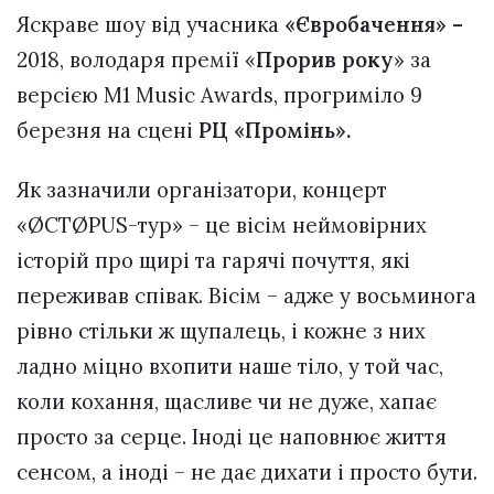
Яскраве шоу від учасника
«Євробачення» –
2018, володаря премії «
Прорив року
» за
версією M1 Music Awards, прогриміло 9
березня на сцені
РЦ «Промінь».
Як зазначили організатори, концерт
«ØCTØPUS-тур» – це вісім неймовірних
історій про щирі та гарячі почуття, які
переживав співак. Вісім – адже у восьминога
рівно стільки ж щупалець, і кожне з них
ладно міцно вхопити наше тіло, у той час,
коли кохання, щасливе чи не дуже, хапає
просто за серце. Іноді це наповнює життя
сенсом, а іноді – не дає дихати і просто бути.