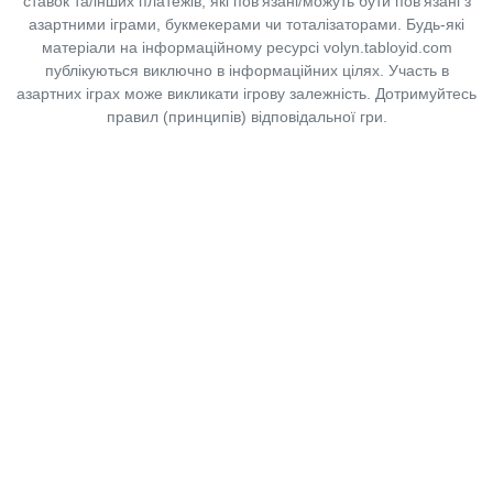
ставок та/інших платежів, які пов’язані/можуть бути пов’язані з
азартними іграми, букмекерами чи тоталізаторами. Будь-які
матеріали на інформаційному ресурсі volyn.tabloyid.com
публікуються виключно в інформаційних цілях. Участь в
азартних іграх може викликати ігрову залежність. Дотримуйтесь
правил (принципів) відповідальної гри.
Copyright © 2014-2026,
«Таблоїд Волині»
Використання матеріалів сайту
лише за умови посилання на
«Таблоїд Волині»
не нижче другого абзацу.