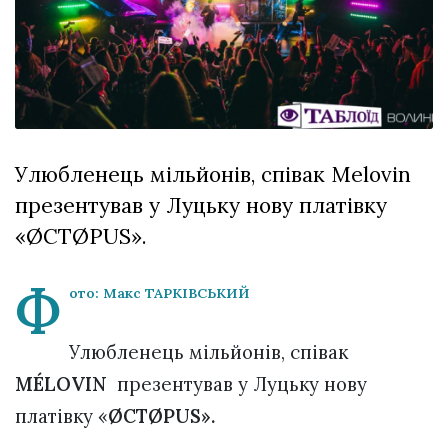
Зіньківський
залишив у
27 Липня 2026
Луцьку
764 переглядів
три...
Всі розділи
Персона
Улюбленець мільйонів, співак Melovin
Лайф
презентував у Луцьку нову платівку
Афіша
«ØCTØPUS».
ZONE 18+
Ф
Контакти
ото: Макс ТАРКІВСЬКИЙ
Політика конфіденційності
Улюбленець мільйонів, співак
MÉLOVIN
презентував у Луцьку нову
платівку «
ØCTØPUS».