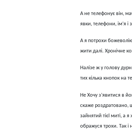
А не телефонує він, ма
явки, телефони, ім’я і
А я потрохи божеволію
жити далі. Хронічне ко
Налізе ж у голову дурн
тих кілька кнопок на т
Не Хочу з’явитися в йо
скаже роздратовано, що
зайнятий тієї миті, а 
ображуся трохи. Так і