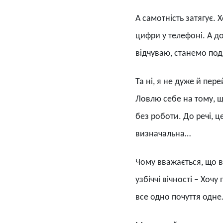
А самотність затягує.
цифри у телефоні. А до
відчуваю, станемо под
Та ні, я не дуже й пе
Ловлю себе на тому, щ
без роботи. До речі, ц
визначальна…
Чому вважається, що в
узбіччі вічності – Хоч
все одно почуття одне