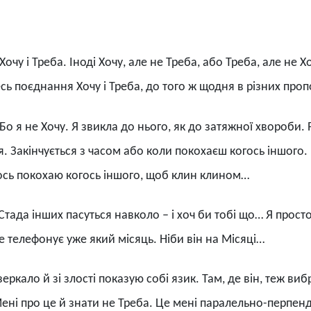
Хочу і Треба. Іноді Хочу, але не Треба, або Треба, але не Х
кесь поєднання Хочу і Треба, до того ж щодня в різних про
Бо я не Хочу. Я звикла до нього, як до затяжної хвороби.
я. Закінчується з часом або коли покохаєш когось іншого.
ось покохаю когось іншого, щоб клин клином…
Стада інших пасуться навколо – і хоч би тобі що… Я просто
не телефонує уже який місяць. Ніби він на Місяці…
еркало й зі злості показую собі язик. Там, де він, теж ви
 Мені про це й знати не Треба. Це мені паралельно-перпен