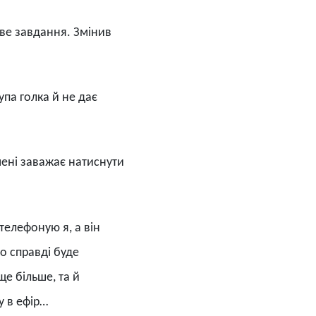
иве завдання. Змінив
упа голка й не дає
мені заважає натиснути
телефоную я, а він
о справді буде
ще більше, та й
у в ефір…