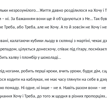
ільки незрозумілого… Життя давно розділилося на Хочу і Т
и – ні. За бажанням вони ще й об’єднуються з Не… Так бува
не Треба, або Треба, але не Хочу. А то й зовсім не Хочу і н
ані, калатаючи кубики льоду в склянці з мартіні, чекає дзв
репадом, цілується донесхочу, співає під гітару, посміхаєт
бить халву і пломбір у шоколаді…
ід ногами, робить перші кроки, вчить уроки, будує дім, с
ся ходити на каблуках, не має часу глянути на себе в дзе
ю помаду. Ні одне, ні інше – не я. Навіть разом вони – не
нання Хочу і Треба, до того ж щодня в різних пропорціях…