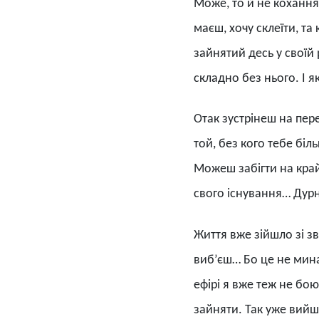
Може, то й не кохання
маєш, хочу склеїти, т
зайнятий десь у своїй р
складно без нього. І 
Отак зустрінеш на пер
той, без кого тебе біл
Можеш забігти на край
свого існування… Дурн
Життя вже зійшло зі зв
виб’єш… Бо це не минає
ефірі я вже теж не бо
зайняти. Так уже вийшл