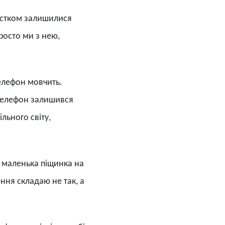
містком залишилися
росто ми з нею,
Телефон мовчить.
 телефон залишився
льного світу,
– маленька піщинка на
ення складаю не так, а