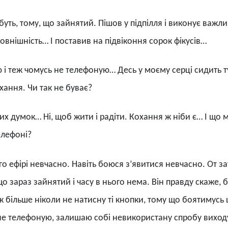
буть, тому, що зайнятий. Пішов у підпілля і виконує важл
 зовнішність… І поставив на підвіконня сорок фікусів…
 і теж чомусь не телефоную… Десь у моєму серці сидить т
хання. Чи так не буває?
их думок… Ні, щоб жити і радіти. Кохання ж ніби є… І що 
елефоні?
го ефірі невчасно. Навіть боюся з’явитися невчасно. От за
 зараз зайнятий і часу в нього нема. Він правду скаже, б
я ж більше ніколи не натисну ті кнопки, тому що боятимусь 
 не телефоную, залишаю собі невикористану спробу виход