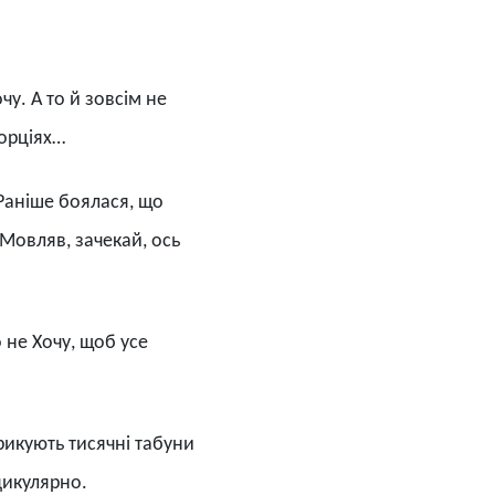
очу. А то й зовсім не
порціях…
 Раніше боялася, що
 Мовляв, зачекай, ось
 не Хочу, щоб усе
брикують тисячні табуни
дикулярно.