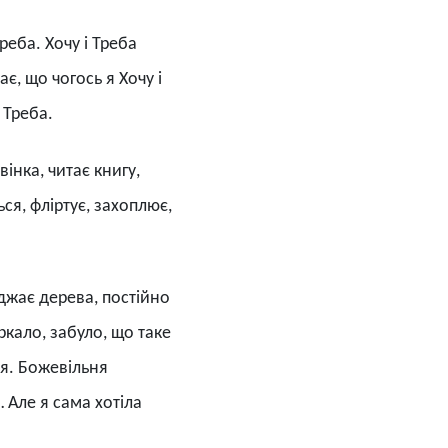
реба. Хочу і Треба
є, що чогось я Хочу і
е Треба.
інка, читає книгу,
ься, фліртує, захоплює,
аджає дерева, постійно
ркало, забуло, що таке
 я. Божевільня
 Але я сама хотіла