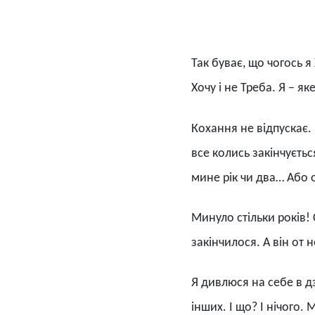
Так буває, що чогось я 
Хочу і не Треба. Я – я
Кохання не відпускає. 
все колись закінчуєтьс
мине рік чи два… Або 
Минуло стільки років! 
закінчилося. А він от 
Я дивлюся на себе в дз
інших. І що? І нічого.