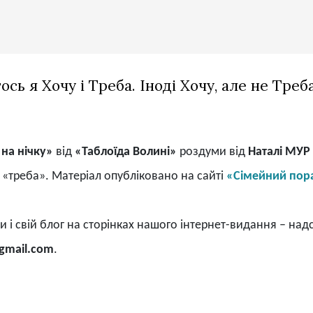
ось я Хочу і Треба. Іноді Хочу, але не Треба
на нічку»
від
«Таблоїда Волині»
роз
думи
від
Наталі МУР
«
треба
»
. Матеріал опубліковано на сайті
«Сімейний пор
 і свій блог на сторінках нашого інтернет-видання – над
gmail.com
.