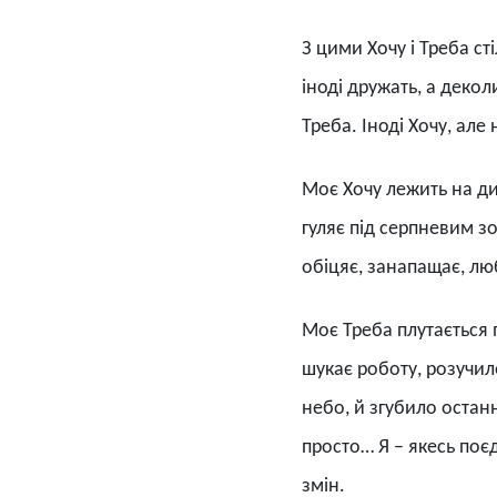
З цими Хочу і Треба ст
іноді дружать, а декол
Треба. Іноді Хочу, але 
Моє Хочу лежить на див
гуляє під серпневим зо
обіцяє, занапащає, лю
Моє Треба плутається п
шукає роботу, розучило
небо, й згубило останн
просто… Я – якесь поєд
змін.