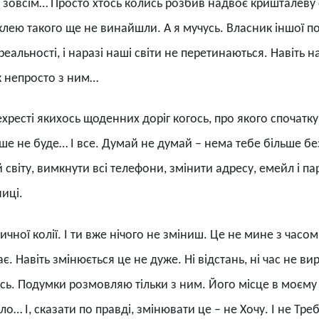
 зовсім… Просто хтось колись розбив надвоє кришталеву сф
а клею такого ще не винайшли. А я мучусь. Власник іншої 
еальності, і наразі наші світи не перетинаються. Навіть на
як непросто з ним…
ехресті якихось щоденних доріг когось, про якого спочатк
ьше не буде… І все. Думай не думай – нема тебе більше без
 світу, вимкнути всі телефони, змінити адресу, емейл і п
иці.
ичної колії. І ти вже нічого не зміниш. Це не мине з часо
. Навіть змінюється це не дуже. Ні відстань, ні час не в
юсь. Подумки розмовляю тільки з ним. Його місце в моєму
о… І, сказати по правді, змінювати це – не Хочу. І не Треб