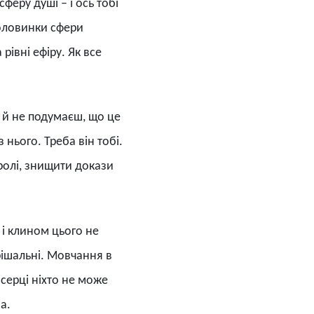
еру душі – і ось тобі
половинки сфери
 рівні ефіру. Як все
у й не подумаєш, що це
 нього. Треба він тобі.
аролі, знищити докази
м і клином цього не
ирішальні. Мовчання в
 серці ніхто не може
а.