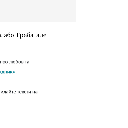
, або Треба, але
про любов та
адник»
.
силайте тексти на