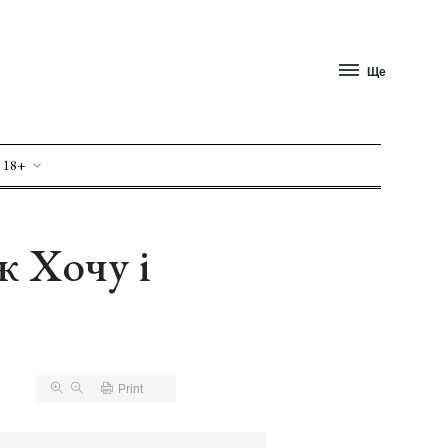
Ще
 18+
ж Хочу і
Print