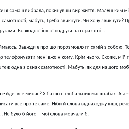
 Хоч я сама її вибрала, покинувши вир життя. Маленьким 
 самотності, мабуть, Треба звикнути. Чи Хочу звикнути? П
ругами. Бо жодної іншої подруги на горизонті…
реймаюсь. Завжди є про що порозмовляти самій з собою. 
о телефонувати мені вже нікому. Крім нього. Схоже, мій
е теж одна з ознак самотності. Мабуть, як для нашого мобі
се йде, все минає? Хіба що в глобальних масштабах. А я 
у писати все про те саме. Ніби й слова віднаходжу інші, реч
… Не було б його – мої слова мовчали б.