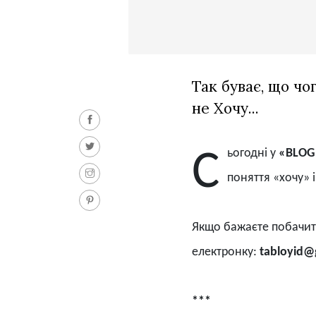
Так буває, що чог
не Хочу...
ьогодні у
«BLOG 
С
поняття
«
хочу
»
і
Якщо бажаєте побачити
електронку:
tabloyid@
***