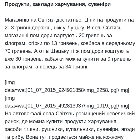
Продукти, заклади харчування, сувеніри
Магазинів на Світязі достатньо. Ціни на продукти на
2- 3 гривні дорожчі, ніж у Луцьку. В селі Світязь
магазинні помідори вартують 20 гривень за
кілограм, огірки по 13 гривень, ковбаса в середньому
70 гривень. А от в Шацьку ті ж помідори коштують
вже 30 гривень, кабачки можна купити за 9 гривень
за кілограм, а перець за 34 гривні.
[img
data=wat]01_07_2015_924921858/img_2258.jpg[/img]
[img
data=wat]01_07_2015_492813937/img_1919.jpg[/img]
На автовокзалі села Світязь розміщений невеличкий
ринок, де можна купити продукти харчування,
засоби гігієни, рушники, купальники, сувеніри, ягоди
та рибу. Вона тут продається майже на кожному