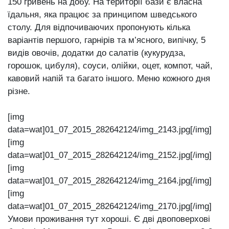
150 гривень на добу. На території бази є власна
їдальня, яка працює за принципом шведського
столу. Для відпочиваючих пропонують кілька
варіантів першого, гарнірів та м’ясного, випічку, 5
видів овочів, додатки до салатів (кукурудза,
горошок, цибуля), соуси, олійки, оцет, компот, чай,
кавовий напій та багато іншого. Меню кожного дня
різне.
[img
data=wat]01_07_2015_282642124/img_2143.jpg[/img]
[img
data=wat]01_07_2015_282642124/img_2152.jpg[/img]
[img
data=wat]01_07_2015_282642124/img_2164.jpg[/img]
[img
data=wat]01_07_2015_282642124/img_2170.jpg[/img]
Умови проживання тут хороші. Є дві двоповерхові