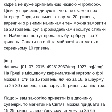
кафе з не дуже оригінальною назвою «Пролісок».
Ціни тут приємно дивують, чого не скажеш про
інтер’єр. Порція пельменів вартує 20 гривень,
вареники з різними начинками теж можна замовити
за 20 гривень, суп з фрикадельками коштує стільки
ж. Найдешевше тут продають бутерброд – за 7
гривень. Салати на олії та майонезі коштують в
середньому 10 гривень.
[img
data=wat]01_07_2015_492813937/img_1927.jpg[/img]
На Гряді в місцевому кафе-магазині картоплю фрі
можна з’їсти за 15 гривень, яєчню за 18, а шаурму
за 25-30 гривень, квас вартує 5 гривень за півлітри.
Якщо ж вам закортіло привезти із відпочинку
сувеніри, то магнітик на Світязі можна придбати за
15-25 гривень, дерев’яну скульптурку за 35-65