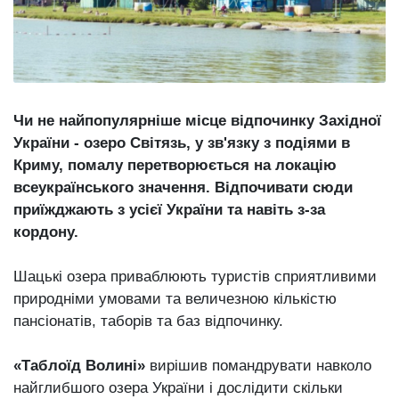
відбулася
XIX
29 Липня 2026
Спартакіада
582 переглядів
VolWe...
Всі розділи
Чи не найпопулярніше місце відпочинку Західної
Персона
України - озеро Світязь, у зв'язку з подіями в
Лайф
Криму, помалу перетворюється на локацію
Афіша
всеукраїнського значення. Відпочивати сюди
приїжджають з усієї України та навіть з-за
ZONE 18+
кордону.
Контакти
Шацькі озера приваблюють туристів сприятливими
Політика конфіденційності
природніми умовами та величезною кількістю
пансіонатів, таборів та баз відпочинку.
«Таблоїд Волині»
вирішив помандрувати навколо
найглибшого озера України і дослідити скільки