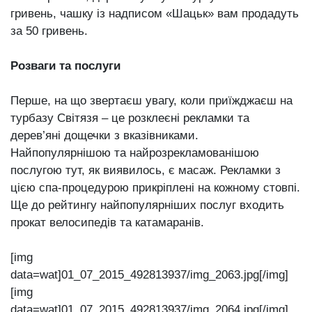
гривень, чашку із надписом «Шацьк» вам продадуть
за 50 гривень.
Розваги та послуги
Перше, на що звертаєш увагу, коли приїжджаєш на
турбазу Світязя – це розклеєні рекламки та
дерев’яні дощечки з вказівниками.
Найпопулярнішою та найрозрекламованішою
послугою тут, як виявилось, є масаж. Рекламки з
цією спа-процедурою прикріплені на кожному стовпі.
Ще до рейтингу найпопулярніших послуг входить
прокат велосипедів та катамаранів.
[img
data=wat]01_07_2015_492813937/img_2063.jpg[/img]
[img
data=wat]01_07_2015_492813937/img_2064.jpg[/img]