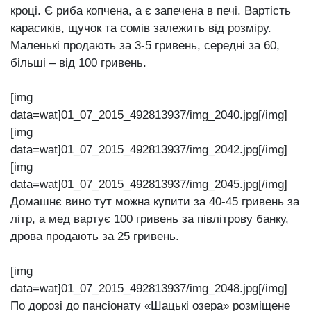
кроці. Є риба копчена, а є запечена в печі. Вартість
карасиків, щучок та сомів залежить від розміру.
Маленькі продають за 3-5 гривень, середні за 60,
більші – від 100 гривень.
[img
data=wat]01_07_2015_492813937/img_2040.jpg[/img]
[img
data=wat]01_07_2015_492813937/img_2042.jpg[/img]
[img
data=wat]01_07_2015_492813937/img_2045.jpg[/img]
Домашнє вино тут можна купити за 40-45 гривень за
літр, а мед вартує 100 гривень за півлітрову банку,
дрова продають за 25 гривень.
[img
data=wat]01_07_2015_492813937/img_2048.jpg[/img]
По дорозі до пансіонату «Шацькі озера» розміщене