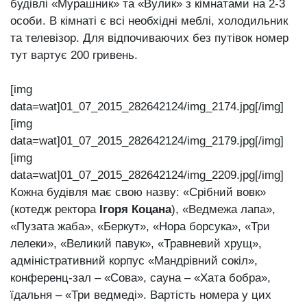
будівлі «Мурашник» та «Вулик» з кімнатами на 2-3
особи. В кімнаті є всі необхідні меблі, холодильник
та телевізор. Для відпочиваючих без путівок номер
тут вартує 200 гривень.
[img
data=wat]01_07_2015_282642124/img_2174.jpg[/img]
[img
data=wat]01_07_2015_282642124/img_2179.jpg[/img]
[img
data=wat]01_07_2015_282642124/img_2209.jpg[/img]
Кожна будівля має свою назву: «Срібний вовк»
(котедж ректора
Ігоря Коцана
), «Ведмежа лапа»,
«Пузата жаба», «Беркут», «Нора борсука», «Три
лелеки», «Великий павук», «Травневий хрущ»,
адміністративний корпус «Мандрівний сокіл»,
конференц-зал – «Сова», сауна – «Хата бобра»,
їдальня – «Три ведмеді». Вартість номера у цих