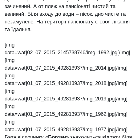
зачинений. А от пляж на пансіонаті чистий та
великий. Біля входу до води – пісок, дно чисте та
незамулене. На території пансіонату є своя лікарня
та їдальня.
[img
data=wat]02_07_2015_2145738746/img_1992.jpg[/img]
[img
data=wat]01_07_2015_492813937/img_2014.jpg[/img]
[img
data=wat]01_07_2015_492813937/img_2018.jpg[/img]
[img
data=wat]01_07_2015_492813937/img_2019.jpg[/img]
[img
data=wat]01_07_2015_492813937/img_1962.jpg[/img]
[img
data=wat]01_07_2015_492813937/img_1977.jpg[/img]
База відпочинку
«Богдан»
знаходиться відразу біля