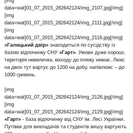
[img
data=wat]01_07_2015_282642124/img_2107.jpg[/img]
[img
data=wat]01_07_2015_282642124/img_2111.jpg[/img]
[img
data=wat]01_07_2015_282642124/img_2116.jpg[/img]
«Галицький двір»
знаходиться по сусідству із
базою відпочинку СНУ
«Гарт»
. Умови дуже хороші,
територія невеличка, виходу до пляжу немає. Люкс
на двох тут вартує до 1200 на добу, напівлюкс – до
1000 гривень.
[img
data=wat]01_07_2015_282642124/img_2126.jpg[/img]
[img
data=wat]01_07_2015_282642124/img_2129.jpg[/img]
«Гарт»
- база відпочинку від СНУ ім. Лесі Українки.
Путівки для викладачів та студентів вишу вартують