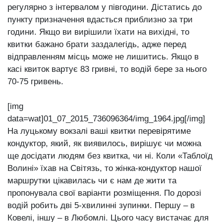
регулярно з інтервалом у півгодини. Дістатись до
пункту призначення вдасться приблизно за три
години. Якщо ви вирішили їхати на вихідні, то
квитки бажано брати заздалегідь, адже перед
відправленням місць може не лишитись. Якщо в
касі квиток вартує 83 гривні, то водій бере за нього
70-75 гривень.
[img
data=wat]01_07_2015_736096364/img_1964.jpg[/img]
На луцькому вокзалі ваші квитки перевірятиме
кондуктор, який, як виявилось, вирішує чи можна
ще досідати людям без квитка, чи ні. Коли «Таблоїд
Волині» їхав на Світязь, то жінка-кондуктор нашої
маршрутки цікавилась чи є нам де жити та
пропонувала свої варіанти розміщення. По дорозі
водій робить дві 5-хвилинні зупинки. Першу – в
Ковелі, іншу – в Любомлі. Цього часу вистачає для