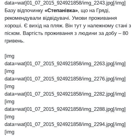
data=wat]01_07_2015_924921858/img_2243.jpg[/img]
Базу відпочинку
«Степанівка»
, що на Гряді,
рекомендували відвідувачі. Умови проживання
хороші. Є вихід на пляж. Він тут у належному стані з
піском. Вартість проживання з людини за добу – 80
гривень.
[img
data=wat]01_07_2015_924921858/img_2263.jpg[/img]
[img
data=wat]01_07_2015_924921858/img_2276.jpg[/img]
[img
data=wat]01_07_2015_924921858/img_2282.jpg[/img]
[img
data=wat]01_07_2015_924921858/img_2288.jpg[/img]
[img
data=wat]01_07_2015_924921858/img_2294.jpg[/img]
[img