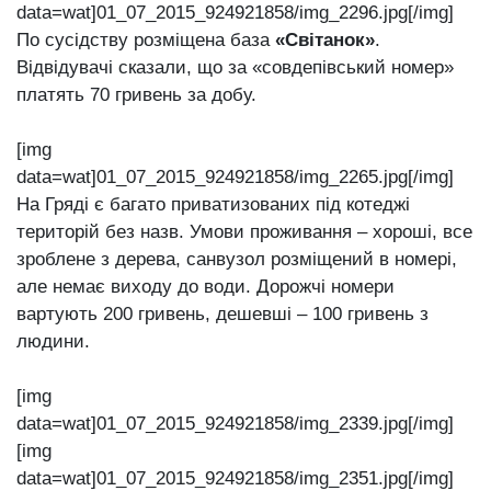
data=wat]01_07_2015_924921858/img_2296.jpg[/img]
По сусідству розміщена база
«Світанок»
.
Відвідувачі сказали, що за «совдепівський номер»
платять 70 гривень за добу.
[img
data=wat]01_07_2015_924921858/img_2265.jpg[/img]
На Гряді є багато приватизованих під котеджі
територій без назв. Умови проживання – хороші, все
зроблене з дерева, санвузол розміщений в номері,
але немає виходу до води. Дорожчі номери
вартують 200 гривень, дешевші – 100 гривень з
людини.
[img
data=wat]01_07_2015_924921858/img_2339.jpg[/img]
[img
data=wat]01_07_2015_924921858/img_2351.jpg[/img]