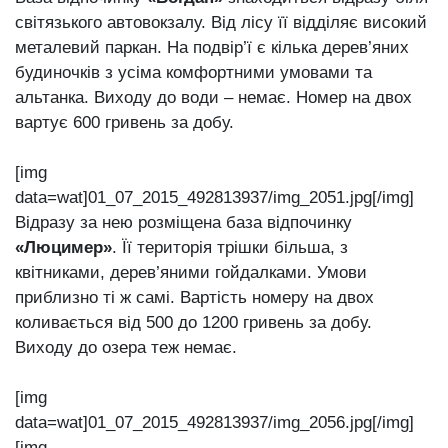
світязького автовокзалу. Від лісу її відділяє високий
металевий паркан. На подвір’ї є кілька дерев’яних
будиночків з усіма комфортними умовами та
альтанка. Виходу до води – немає. Номер на двох
вартує 600 гривень за добу.
[img
data=wat]01_07_2015_492813937/img_2051.jpg[/img]
Відразу за нею розміщена база відпочинку
«Люцимер»
. Її територія трішки більша, з
квітниками, дерев’яними гойдалками. Умови
приблизно ті ж самі. Вартість номеру на двох
коливається від 500 до 1200 гривень за добу.
Виходу до озера теж немає.
[img
data=wat]01_07_2015_492813937/img_2056.jpg[/img]
[img