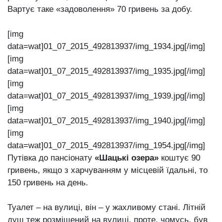
Вартує таке «задоволення» 70 гривень за добу.
[img
data=wat]01_07_2015_492813937/img_1934.jpg[/img]
[img
data=wat]01_07_2015_492813937/img_1935.jpg[/img]
[img
data=wat]01_07_2015_492813937/img_1939.jpg[/img]
[img
data=wat]01_07_2015_492813937/img_1940.jpg[/img]
[img
data=wat]01_07_2015_492813937/img_1954.jpg[/img]
Путівка до пансіонату
«Шацькі озера»
коштує 90
гривень, якщо з харчуванням у місцевій їдальні, то
150 гривень на день.
Туалет – на вулиці, він – у жахливому стані. Літній
душ теж розміщений на вулиці, проте, чомусь, був