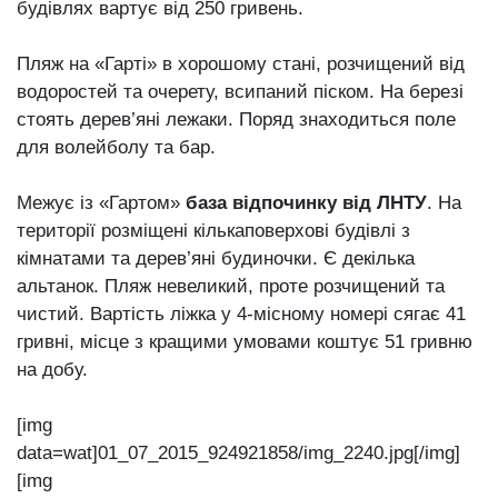
будівлях вартує від 250 гривень.
Пляж на «Гарті» в хорошому стані, розчищений від
водоростей та очерету, всипаний піском. На березі
стоять дерев’яні лежаки. Поряд знаходиться поле
для волейболу та бар.
Межує із «Гартом»
база відпочинку від ЛНТУ
. На
території розміщені кількаповерхові будівлі з
кімнатами та дерев’яні будиночки. Є декілька
альтанок. Пляж невеликий, проте розчищений та
чистий. Вартість ліжка у 4-місному номері сягає 41
гривні, місце з кращими умовами коштує 51 гривню
на добу.
[img
data=wat]01_07_2015_924921858/img_2240.jpg[/img]
[img