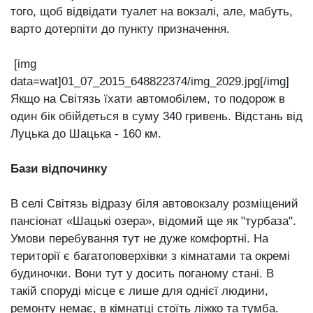
того, щоб відвідати туалет на вокзалі, але, мабуть,
варто дотерпіти до пункту призначення.
[img
data=wat]01_07_2015_648822374/img_2029.jpg[/img]
Якщо на Світязь їхати автомобілем, то подорож в
один бік обійдеться в суму 340 гривень. Відстань від
Луцька до Шацька - 160 км.
Бази відпочинку
В селі Світязь відразу біля автовокзалу розміщений
пансіонат «Шацькі озера», відомий ще як "турбаза".
Умови перебування тут не дуже комфортні. На
території є багатоповерхівки з кімнатами та окремі
будиночки. Вони тут у досить поганому стані. В
такій споруді місце є лише для однієї людини,
ремонту немає, в кімнатці стоїть ліжко та тумба.