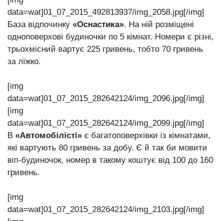
data=wat]01_07_2015_492813937/img_2058.jpg[/img]
База відпочинку
«Оснастика»
. На ній розміщені
одноповерхові будиночки по 5 кімнат. Номери є різні,
трьохмісний вартує 225 гривень, тобто 70 гривень
за ліжко.
[img
data=wat]01_07_2015_282642124/img_2096.jpg[/img]
[img
data=wat]01_07_2015_282642124/img_2099.jpg[/img]
В
«Автомобілісті»
є багатоповерхівки із кімнатами,
які вартують 80 гривень за добу. Є й так би мовити
віп-будиночок, номер в такому коштує від 100 до 160
гривень.
[img
data=wat]01_07_2015_282642124/img_2103.jpg[/img]