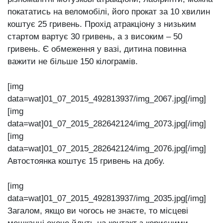
покататись на веломобілі, його прокат за 10 хвилин
коштує 25 гривень. Прохід атракціону з низьким
стартом вартує 30 гривень, а з високим – 50
гривень. Є обмеження у вазі, дитина повинна
важити не більше 150 кілограмів.
[img
data=wat]01_07_2015_492813937/img_2067.jpg[/img]
[img
data=wat]01_07_2015_282642124/img_2073.jpg[/img]
[img
data=wat]01_07_2015_282642124/img_2076.jpg[/img]
Автостоянка коштує 15 гривень на добу.
[img
data=wat]01_07_2015_492813937/img_2035.jpg[/img]
Загалом, якщо ви чогось не знаєте, то місцеві