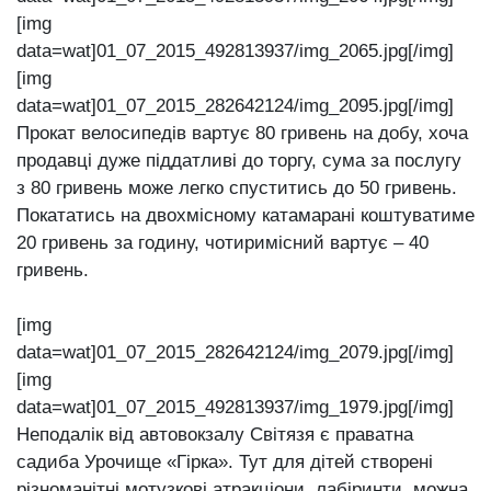
[img
data=wat]01_07_2015_492813937/img_2065.jpg[/img]
[img
data=wat]01_07_2015_282642124/img_2095.jpg[/img]
Прокат велосипедів вартує 80 гривень на добу, хоча
продавці дуже піддатливі до торгу, сума за послугу
з 80 гривень може легко спуститись до 50 гривень.
Покататись на двохмісному катамарані коштуватиме
20 гривень за годину, чотиримісний вартує – 40
гривень.
[img
data=wat]01_07_2015_282642124/img_2079.jpg[/img]
[img
data=wat]01_07_2015_492813937/img_1979.jpg[/img]
Неподалік від автовокзалу Світязя є праватна
садиба Урочище «Гірка». Тут для дітей створені
різноманітні мотузкові атракціони, лабіринти, можна