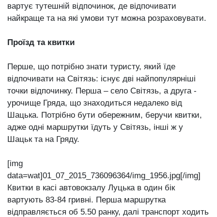
вартує тутешній відпочинок, де відпочивати
найкраще та на які умови тут можна розраховувати.
Проїзд та квитки
Перше, що потрібно знати туристу, який їде
відпочивати на Світязь: існує дві найпопулярніші
точки відпочинку. Перша – село Світязь, а друга -
урочище Гряда, що знаходиться недалеко від
Шацька. Потрібно бути обережним, беручи квитки,
адже одні маршрутки їдуть у Світязь, інші ж у
Шацьк та на Гряду.
[img
data=wat]01_07_2015_736096364/img_1956.jpg[/img]
Квитки в касі автовокзалу Луцька в один бік
вартують 83-84 гривні. Перша маршрутка
відправляється об 5.50 ранку, далі транспорт ходить