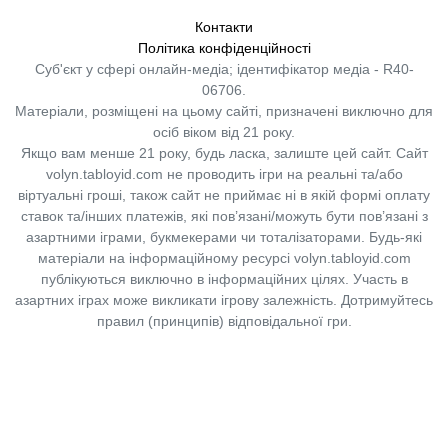
Контакти
Політика конфіденційності
Суб'єкт у сфері онлайн-медіа; ідентифікатор медіа - R40-
06706.
Матеріали, розміщені на цьому сайті, призначені виключно для
осіб віком від 21 року.
Якщо вам менше 21 року, будь ласка, залиште цей сайт.
Сайт
volyn.tabloyid.com не проводить ігри на реальні та/або
віртуальні гроші, також сайт не приймає ні в якій формі оплату
ставок та/інших платежів, які пов’язані/можуть бути пов’язані з
азартними іграми, букмекерами чи тоталізаторами. Будь-які
матеріали на інформаційному ресурсі volyn.tabloyid.com
публікуються виключно в інформаційних цілях. Участь в
азартних іграх може викликати ігрову залежність. Дотримуйтесь
правил (принципів) відповідальної гри.
Copyright © 2014-2026,
«Таблоїд Волині»
Використання матеріалів сайту
лише за умови посилання на
«Таблоїд Волині»
не нижче другого абзацу.