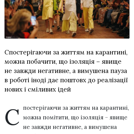
відбулася
XIX
29 Липня 2026
Спартакіада
606 переглядів
VolWe...
Всі розділи
Персона
Спостерігаючи за життям на карантині,
Лайф
можна побачити, що ізоляція – явище
Афіша
не завжди негативне, а вимушена пауза
ZONE 18+
в роботі іноді дає поштовх до реалізації
Контакти
нових і сміливих ідей
Політика конфіденційності
С
постерігаючи за життям на карантині,
можна помітити, що ізоляція – явище
не завжди негативне, а вимушена