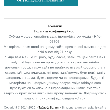
ОПУБЛІКУВАТИ КОМЕНТАР
Контакти
Політика конфіденційності
Суб'єкт у сфері онлайн-медіа; ідентифікатор медіа - R40-
06706.
Матеріали, розміщені на цьому сайті, призначені виключно для
осіб віком від 21 року.
Якщо вам менше 21 року, будь ласка, залиште цей сайт.
Сайт
volyn.tabloyid.com не проводить ігри на реальні та/або
віртуальні гроші, також сайт не приймає ні в якій формі оплату
ставок та/інших платежів, які пов’язані/можуть бути пов’язані з
азартними іграми, букмекерами чи тоталізаторами. Будь-які
матеріали на інформаційному ресурсі volyn.tabloyid.com
публікуються виключно в інформаційних цілях. Участь в
азартних іграх може викликати ігрову залежність. Дотримуйтесь
правил (принципів) відповідальної гри.
Copyright © 2014-2026,
«Таблоїд Волині»
Використання матеріалів сайту