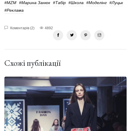
#MZM
#марина Занюк
#табір
#школа
#Моделінг
#Луцьк
#реклама
Коментарів (2)
4892
Схожі публікації