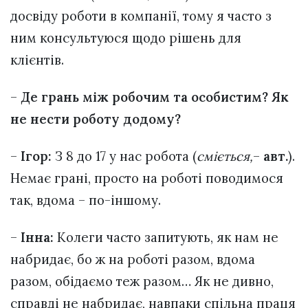
досвіду роботи в компанії, тому я часто з
ним консультуюся щодо рішень для
клієнтів.
–
Де грань між робочим та особистим? Як
не нести роботу додому?
–
Ігор:
З 8 до 17 у нас робота (
сміється
,
–
авт.
).
Немає грані, просто на роботі поводимося
так, вдома – по-іншому.
–
Інна:
Колеги часто запитують, як нам не
набридає, бо ж на роботі разом, вдома
разом, обідаємо теж разом… Як не дивно,
справді не набридає, навпаки спільна праця