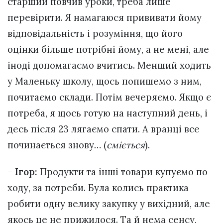
старший повчив уроки, треба лише
перевірити. Я намагаюся прививати йому
відповідальність і розуміння, що його
оцінки більше потрібні йому, а не мені, але
іноді допомагаємо вчитись. Менший ходить
у Маленьку школу, щось попишемо з ним,
почитаємо склади. Потім вечеряємо. Якщо є
потреба, я щось готую на наступний день, і
десь після 23 лягаємо спати. А вранці все
починається знову… (
сміється
).
–
Ігор:
Продукти та інші товари купуємо по
ходу, за потреби. Була колись практика
робити одну велику закупку у вихідний, але
якось це не прижилося. Та й нема сенсу,