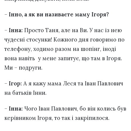
–
Інно, а як ви називаєте маму Ігоря?
–
Інна:
Просто Таня, але на Ви. У нас із нею
чудесні стосунки! Кожного дня говоримо по
телефону, ходимо разом на шопінг, іноді
вона навіть у мене запитує, що там в Ігоря.
Ми – подруги.
–
Ігор:
А я кажу мама Леся та Іван Павлович
на батьків Інни.
–
Інна:
Чого Іван Павлович, бо він колись був
керівником Ігоря, то так і закріпилося.