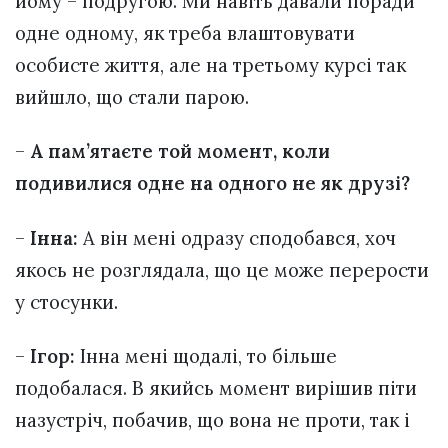
йому – подругою. Ми навіть давали поради
одне одному, як треба влаштовувати
особисте життя, але на третьому курсі так
вийшло, що стали парою.
–
А пам’ятаєте той момент, коли
подивилися одне на одного не як друзі?
–
Інна:
А він мені одразу сподобався, хоч
якось не розглядала, що це може перерости
у стосунки.
–
Ігор:
Інна мені щодалі, то більше
подобалася. В якийсь момент вирішив піти
назустріч, побачив, що вона не проти, так і