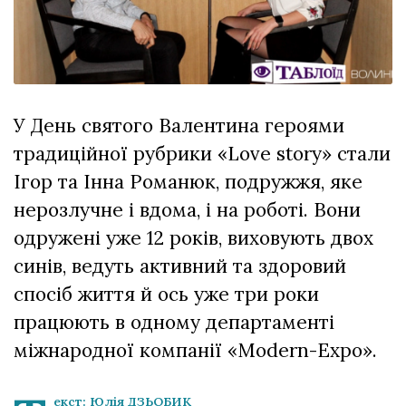
відбулася
XIX
29 Липня 2026
Спартакіада
542 переглядів
VolWe...
Всі розділи
У День святого Валентина героями
Персона
традиційної рубрики «Love story» стали
Лайф
Ігор та Інна Романюк, подружжя, яке
Афіша
нерозлучне і вдома, і на роботі. Вони
ZONE 18+
одружені уже 12 років, виховують двох
синів, ведуть активний та здоровий
Контакти
спосіб життя й ось уже три роки
Політика конфіденційності
працюють в одному департаменті
міжнародної компанії «Modern-Expo».
екст: Юлія ДЗЬОБИК