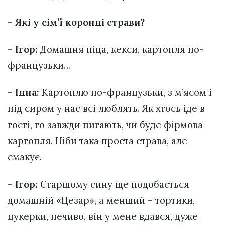
–
Які у сім’ї коронні страви?
–
Ігор:
Домашня піца, кекси, картопля по-
французьки…
–
Інна:
Картоплю по-французьки, з м’ясом і
під сиром у нас всі люблять. Як хтось іде в
гості, то завжди питають, чи буде фірмова
картопля. Ніби така проста страва, але
смакує.
–
Ігор:
Старшому сину ще подобається
домашній «Цезар», а менший – тортики,
цукерки, печиво, він у мене вдався, дуже