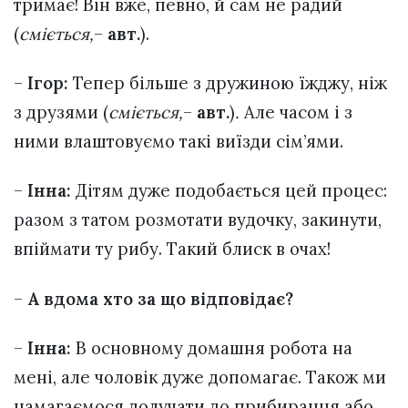
тримає! Він вже, певно, й сам не радий
(
сміється
,
–
авт.
).
–
Ігор:
Тепер більше з дружиною їжджу, ніж
з друзями (
сміється
,
–
авт.
)
.
Але часом і з
ними влаштовуємо такі виїзди сім’ями.
–
Інна:
Дітям дуже подобається цей процес:
разом з татом розмотати вудочку, закинути,
впіймати ту рибу. Такий блиск в очах!
–
А вдома хто за що відповідає?
–
Інна:
В основному домашня робота на
мені, але чоловік дуже допомагає. Також ми
намагаємося долучати до прибирання або