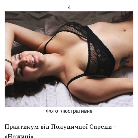
4
Фото ілюстративне
Практикум від Полуничної Сирени
–
«
Ножиці
»