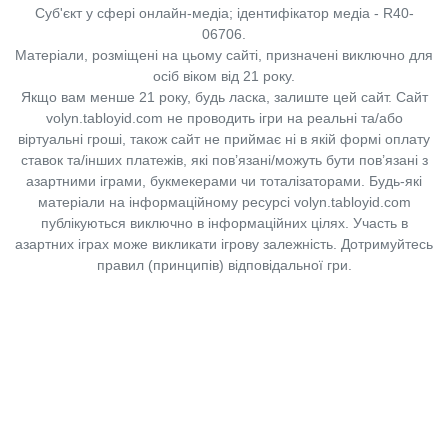
Суб'єкт у сфері онлайн-медіа; ідентифікатор медіа - R40-
06706.
Матеріали, розміщені на цьому сайті, призначені виключно для
осіб віком від 21 року.
Якщо вам менше 21 року, будь ласка, залиште цей сайт.
Сайт
volyn.tabloyid.com не проводить ігри на реальні та/або
віртуальні гроші, також сайт не приймає ні в якій формі оплату
ставок та/інших платежів, які пов’язані/можуть бути пов’язані з
азартними іграми, букмекерами чи тоталізаторами. Будь-які
матеріали на інформаційному ресурсі volyn.tabloyid.com
публікуються виключно в інформаційних цілях. Участь в
азартних іграх може викликати ігрову залежність. Дотримуйтесь
правил (принципів) відповідальної гри.
Copyright © 2014-2026,
«Таблоїд Волині»
Використання матеріалів сайту
лише за умови посилання на
«Таблоїд Волині»
не нижче другого абзацу.