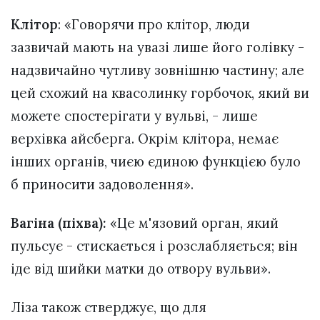
Клітор
: «Говорячи про клітор, люди
зазвичай мають на увазі лише його голівку -
надзвичайно чутливу зовнішню частину; але
цей схожий на квасолинку горбочок, який ви
можете спостерігати у вульві, - лише
верхівка айсберга. Окрім клітора, немає
інших органів, чиєю єдиною функцією було
б приносити задоволення».
Вагіна (піхва):
«Це м'язовий орган, який
пульсує - стискається і розслабляється; він
іде від шийки матки до отвору вульви».
Ліза також стверджує, що для