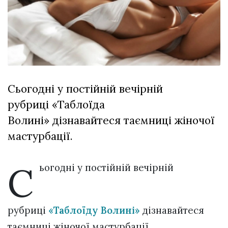
відбулася
XIX
29 Липня 2026
Спартакіада
549 переглядів
VolWe...
Всі розділи
Персона
Сьогодні у постійній вечірній
Лайф
рубриці «Таблоїда
Афіша
Волині» дізнавайтеся таємниці жіночої
ZONE 18+
мастурбації.
Контакти
С
Політика конфіденційності
ьогодні у постійній вечірній
рубриці
«Таблоїду Волині»
дізнавайтеся
таємниці жіночої мастурбації.