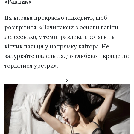
«
Равлик
»
Ця вправа прекрасно підходить, щоб
розігрітися: «Починаючи з основи вагіни,
легесенько, у темпі равлика протягніть
кінчик пальця у напрямку клітора. Не
занурюйте палець надто глибоко – краще не
торкатися уретри».
2