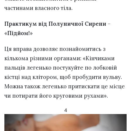
частинами власного тіла.
Практикум від Полуничної Сирени
–
«
Підйом!
»
Ця вправа дозволяє познайомитись з
кількома різними органами: «Кінчиками
пальців легенько постукуйте по лобковій
кістці над клітором, щоб пробудити вульву.
Можна також легенько притискати це місце
чи потирати його круговими рухами».
4