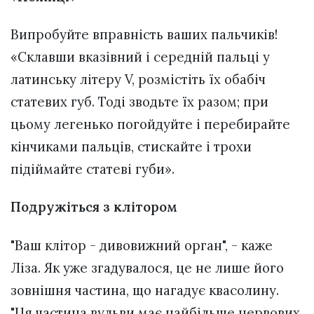
Випробуйте вправність ваших пальчиків!
«Склавши вказівний і середній пальці у
латинську літеру V, розмістіть їх обабіч
статевих губ. Тоді зводьте їх разом; при
цьому легенько погойдуйте і перебирайте
кінчиками пальців, стискайте і трохи
підіймайте статеві губи».
Подружіться з клітором
"Ваш клітор - дивовижний орган", - каже
Ліза. Як уже згадувалося, це не лише його
зовнішня частина, що нагадує квасолину.
"Ця частина вульви має найбільше нервових