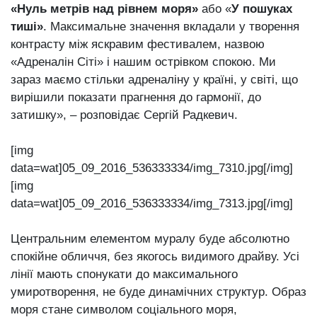
«Нуль метрів над рівнем моря»
або «
У пошуках
тиші»
. Максимальне значення вкладали у творення
контрасту між яскравим фестивалем, назвою
«Адреналін Сіті» і нашим острівком спокою. Ми
зараз маємо стільки адреналіну у країні, у світі, що
вирішили показати прагнення до гармонії, до
затишку», – розповідає Сергій Радкевич.
[img
data=wat]05_09_2016_536333334/img_7310.jpg[/img]
[img
data=wat]05_09_2016_536333334/img_7313.jpg[/img]
Центральним елементом муралу буде абсолютно
спокійне обличчя, без якогось видимого драйву. Усі
лінії мають спонукати до максимального
умиротворення, не буде динамічних структур. Образ
моря стане символом соціального моря,