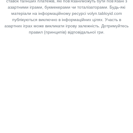
ставок та/інших платежів, які пов’язані/можуть бути пов’язані з
азартними іграми, букмекерами чи тоталізаторами. Будь-які
матеріали на інформаційному ресурсі volyn.tabloyid.com
публікуються виключно в інформаційних цілях. Участь в
азартних іграх може викликати ігрову залежність. Дотримуйтесь
правил (принципів) відповідальної гри.
Copyright © 2014-2026,
«Таблоїд Волині»
Використання матеріалів сайту
лише за умови посилання на
«Таблоїд Волині»
не нижче другого абзацу.