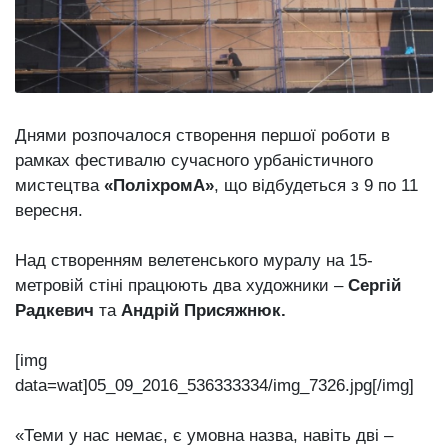
Зіньківський
залишив у
27 Липня 2026
Луцьку
693 переглядів
три...
Всі розділи
Днями розпочалося створення першої роботи в
Персона
рамках фестивалю сучасного урбаністичного
Лайф
мистецтва
«ПоліхромА»
, що відбудеться з 9 по 11
Афіша
вересня.
ZONE 18+
Над створенням велетенського муралу на 15-
метровій стіні працюють два художники –
Сергій
Контакти
Радкевич
та
Андрій Присяжнюк.
Політика конфіденційності
[img
data=wat]05_09_2016_536333334/img_7326.jpg[/img]
«Теми у нас немає, є умовна назва, навіть дві –