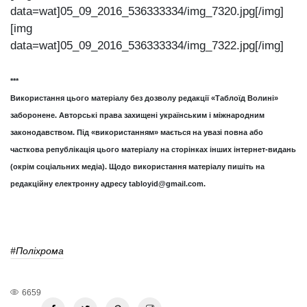
data=wat]05_09_2016_536333334/img_7320.jpg[/img]
[img
data=wat]05_09_2016_536333334/img_7322.jpg[/img]
***
Використання цього матеріалу без дозволу редакції «Таблоїд Волині»
заборонене. Авторські права захищені українським і міжнародним
законодавством. Під «використанням» мається на увазі повна або
часткова републікація цього матеріалу на сторінках інших інтернет-видань
(окрім соціальних медіа). Щодо використання матеріалу пишіть на
редакційну електронну адресу
tabloyid@gmail.com
.
#Поліхрома
6659