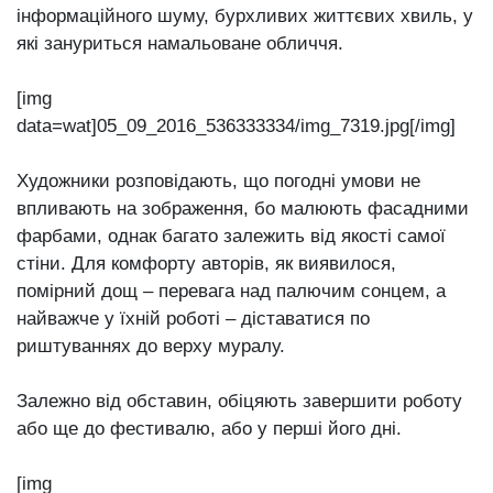
інформаційного шуму, бурхливих життєвих хвиль, у
які зануриться намальоване обличчя.
[img
data=wat]05_09_2016_536333334/img_7319.jpg[/img]
Художники розповідають, що погодні умови не
впливають на зображення, бо малюють фасадними
фарбами, однак багато залежить від якості самої
стіни. Для комфорту авторів, як виявилося,
помірний дощ – перевага над палючим сонцем, а
найважче у їхній роботі – діставатися по
риштуваннях до верху муралу.
Залежно від обставин, обіцяють завершити роботу
або ще до фестивалю, або у перші його дні.
[img