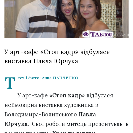
відбулася
XIX
29 Липня 2026
Спартакіада
551 переглядів
VolWe...
Всі розділи
Персона
У арт-кафе «Стоп кадр» відбулася
Лайф
виставка Павла Юрчука
Афіша
ZONE 18+
Т
ест і фото: Анна ПАНЧЕНКО
Контакти
У арт-кафе
«Стоп кадр»
відбулася
Політика конфіденційності
неймовірна виставка художника з
Володимира-Волинського
Павла
Юрчука.
Свої роботи митець презентував в