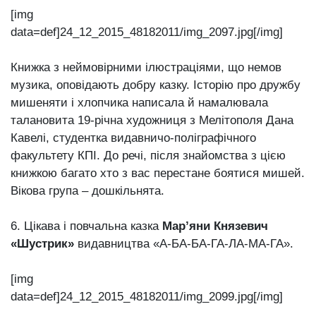
[img
data=def]24_12_2015_48182011/img_2097.jpg[/img]
Книжка з неймовірними ілюстраціями, що немов
музика, оповідають добру казку. Історію про дружбу
мишеняти і хлопчика написала й намалювала
талановита 19-річна художниця з Мелітополя Дана
Кавелі, студентка видавничо-поліграфічного
факультету КПІ. До речі, після знайомства з цією
книжкою багато хто з вас перестане боятися мишей.
Вікова група – дошкільнята.
6. Цікава і повчальна казка
Мар’яни Князевич
«Шустрик»
видавництва «А-БА-БА-ГА-ЛА-МА-ГА».
[img
data=def]24_12_2015_48182011/img_2099.jpg[/img]