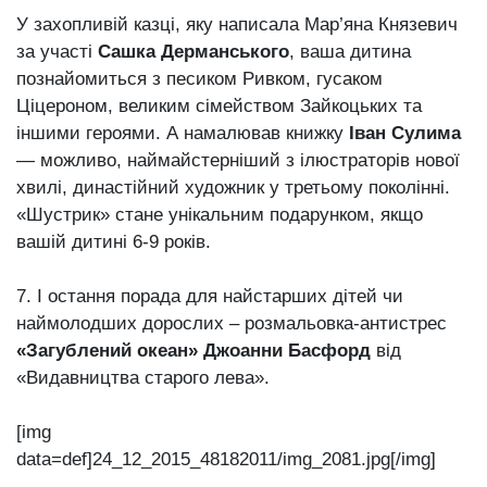
У захопливій казці, яку написала Мар’яна Князевич
за участі
Сашка Дерманського
, ваша дитина
познайомиться з песиком Ривком, гусаком
Ціцероном, великим сімейством Зайкоцьких та
іншими героями. А намалював книжку
Іван Сулима
— можливо, наймайстерніший з ілюстраторів нової
хвилі, династійний художник у третьому поколінні.
«Шустрик» стане унікальним подарунком, якщо
вашій дитині 6-9 років.
7. І остання порада для найстарших дітей чи
наймолодших дорослих – розмальовка-антистрес
«Загублений океан» Джоанни Басфорд
від
«Видавництва старого лева».
[img
data=def]24_12_2015_48182011/img_2081.jpg[/img]