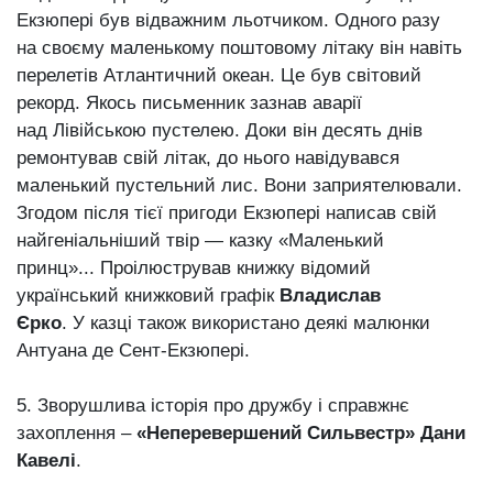
Екзюпері був відважним льотчиком. Одного разу
на своєму маленькому поштовому літаку він навіть
перелетів Атлантичний океан. Це був світовий
рекорд. Якось письменник зазнав аварії
над Лівійською пустелею. Доки він десять днів
ремонтував свій літак, до нього навідувався
маленький пустельний лис. Вони заприятелювали.
Згодом після тієї пригоди Екзюпері написав свій
найгеніальніший твір — казку «Маленький
принц»... Проілюстрував книжку відомий
український книжковий графік
Владислав
Єрко
. У казці також використано деякі малюнки
Антуана де Сент-Екзюпері.
5. Зворушлива історія про дружбу і справжнє
захоплення –
«Неперевершений Сильвестр» Дани
Кавелі
.