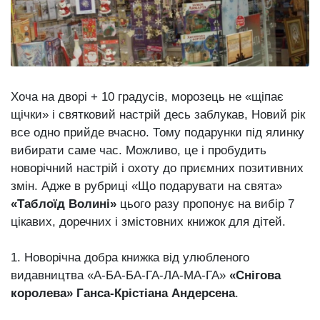
відбулася
XIX
29 Липня 2026
Спартакіада
561 переглядів
VolWe...
Всі розділи
Хоча на дворі + 10 градусів, морозець не «щіпає
Персона
щічки» і святковий настрій десь заблукав, Новий рік
Лайф
все одно прийде вчасно. Тому подарунки під ялинку
Афіша
вибирати саме час. Можливо, це і пробудить
новорічний настрій і охоту до приємних позитивних
ZONE 18+
змін. Адже в рубриці «Що подарувати на свята»
«Таблоїд Волині»
цього разу пропонує на вибір 7
Контакти
цікавих, доречних і змістовних книжок для дітей.
Політика конфіденційності
1. Новорічна добра книжка від улюбленого
видавництва «А-БА-БА-ГА-ЛА-МА-ГА»
«Снігова
королева» Ганса-Крістіана Андерсена
.