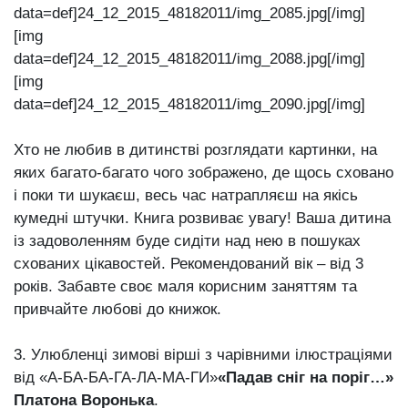
data=def]24_12_2015_48182011/img_2085.jpg[/img]
[img
data=def]24_12_2015_48182011/img_2088.jpg[/img]
[img
data=def]24_12_2015_48182011/img_2090.jpg[/img]
Хто не любив в дитинстві розглядати картинки, на
яких багато-багато чого зображено, де щось сховано
і поки ти шукаєш, весь час натрапляєш на якісь
кумедні штучки. Книга розвиває увагу! Ваша дитина
із задоволенням буде сидіти над нею в пошуках
схованих цікавостей. Рекомендований вік – від 3
років. Забавте своє маля корисним заняттям та
привчайте любові до книжок.
3. Улюбленці зимові вірші з чарівними ілюстраціями
від «А-БА-БА-ГА-ЛА-МА-ГИ»
«Падав сніг на поріг…»
Платона Воронька
.