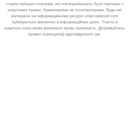
ставок та/інших платежів, які пов’язані/можуть бути пов’язані з
азартними іграми, букмекерами чи тоталізаторами. Будь-які
матеріали на інформаційному ресурсі volyn.tabloyid.com
публікуються виключно в інформаційних цілях. Участь в
азартних іграх може викликати ігрову залежність. Дотримуйтесь
правил (принципів) відповідальної гри.
Copyright © 2014-2026,
«Таблоїд Волині»
Використання матеріалів сайту
лише за умови посилання на
«Таблоїд Волині»
не нижче другого абзацу.