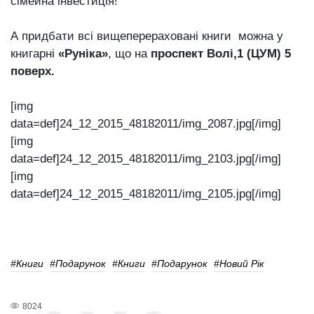
сімейна інвестиція!
А придбати всі вищеперераховані книги можна у
книгарні
«Руніка»
, що на
проспект Волі,1 (ЦУМ) 5
поверх.
[img
data=def]24_12_2015_48182011/img_2087.jpg[/img]
[img
data=def]24_12_2015_48182011/img_2103.jpg[/img]
[img
data=def]24_12_2015_48182011/img_2105.jpg[/img]
#книги
#подарунок
#книги
#подарунок
#Новий Рік
8024