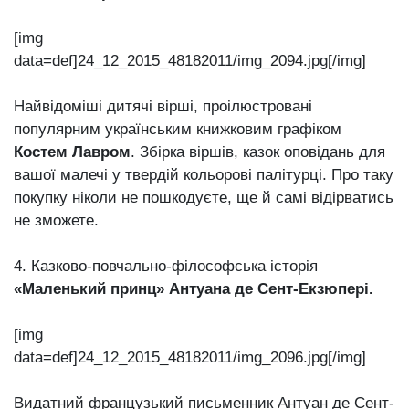
[img
data=def]24_12_2015_48182011/img_2094.jpg[/img]
Найвідоміші дитячі вірші, проілюстровані
популярним українським книжковим графіком
Костем Лавром
. Збірка віршів, казок оповідань для
вашої малечі у твердій кольорові палітурці. Про таку
покупку ніколи не пошкодуєте, ще й самі відірватись
не зможете.
4. Казково-повчально-філософська історія
«Маленький принц» Антуана де Сент-Екзюпері.
[img
data=def]24_12_2015_48182011/img_2096.jpg[/img]
Видатний французький письменник Антуан де Сент-