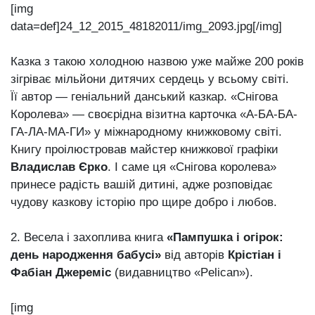
[img
data=def]24_12_2015_48182011/img_2093.jpg[/img]
Казка з такою холодною назвою уже майже 200 років
зігріває мільйони дитячих сердець у всьому світі.
Її автор — геніальний данський казкар. «Снігова
Королева» — своєрідна візитна карточка «А-БА-БА-
ГА-ЛА-МА-ГИ» у міжнародному книжковому світі.
Книгу проілюстровав майстер книжкової графіки
Владислав Єрко
. І саме ця «Снігова королева»
принесе радість вашій дитині, адже розповідає
чудову казкову історію про щире добро і любов.
2. Весела і захоплива книга
«Пампушка і огірок:
день народження бабусі»
від авторів
Крістіан і
Фабіан Джереміс
(видавництво «Pelican»).
[img