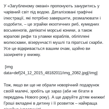
У «Загубленому океані» пропонують зануритись у
чарівний світ під водою. Деталізовані графічні
ілюстрації, які потрібно завершити, розмалювати і
оздобити, – це зграйки екзотичних риб, кумедних
восьминогів, делікатні морські коники, а також
коралові рифи та уламки кораблів, обліплені
молюсками, візерунчасті мушлі та піратські скарби.
Усе це відкривається вашим очам, щойно ви
зазирнете у книжку.
[img
data=def]24_12_2015_48182011/img_2082.jpg[/img]
Тож, якщо ви ще не обрали новорічний подарунок
своїй малечі, зробіть це зараз (аби не бігати в
переддень Нового року). А ще даруйте дітям книжки!
Гроші вкладені в дитину і її розвиток – найкраща