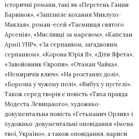
історичні романи, такі як «Перстень Ганни
Барвінок», «Запізніле кохання Миклухо-
Маклая», роман-есей «Таємниця святого
Арсенія», «Мисливці за маревом», «Капелан
Армії УНР», «За серпанком, загадковим
серпанком», «Корона Юрія ІІ», «Діти Яфета»,
«Завойовник Європи», «Отаман Чайка»,
«Немиричів ключ», «На розстанях долі»,
«Борозна у чужому полі», «Вибух у пустелі».
Також серед творів є повість «Тиха правда
Модеста Левицького», художньо-
документальна повість «Гетьманич Орлик» і
художньо-документальні оповідання «Імена
твої, Україно», а також оповідання, нариси