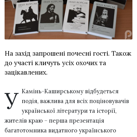
Зіньківський
залишив у
27 Липня 2026
Луцьку
742 переглядів
три...
Всі розділи
Персона
На захід запрошені почесні гості. Також
Лайф
до участі кличуть усіх охочих та
Афіша
зацікавлених.
ZONE 18+
У
Контакти
Камінь-Каширському відбудеться
Політика конфіденційності
подія, важлива для всіх поціновувачів
української літератури та історії,
жителів краю – перша презентація
багатотомника видатного українського