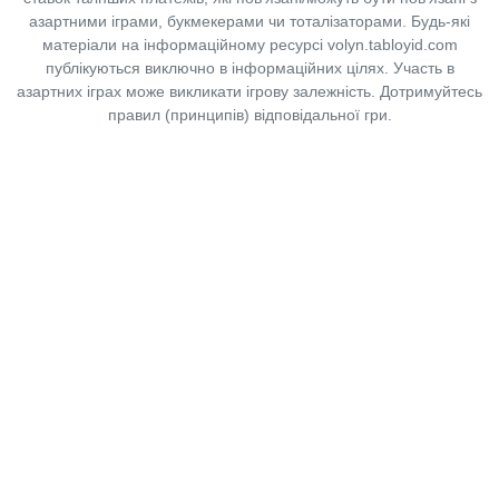
азартними іграми, букмекерами чи тоталізаторами. Будь-які
матеріали на інформаційному ресурсі volyn.tabloyid.com
публікуються виключно в інформаційних цілях. Участь в
азартних іграх може викликати ігрову залежність. Дотримуйтесь
правил (принципів) відповідальної гри.
Copyright © 2014-2026,
«Таблоїд Волині»
Використання матеріалів сайту
лише за умови посилання на
«Таблоїд Волині»
не нижче другого абзацу.