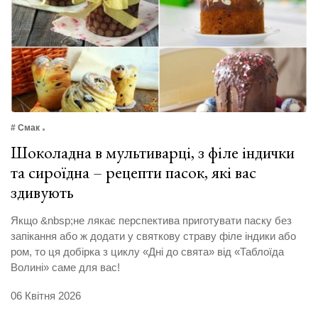
# Смак
Шоколадна в мультиварці, з філе індички
та сироїдна – рецепти пасок, які вас
здивують
Якщо &nbsp;не лякає перспектива приготувати паску без
запікання або ж додати у святкову страву філе індики або
ром, то ця добірка з циклу «Дні до свята» від «Таблоїда
Волині» саме для вас!
06 Квітня 2026