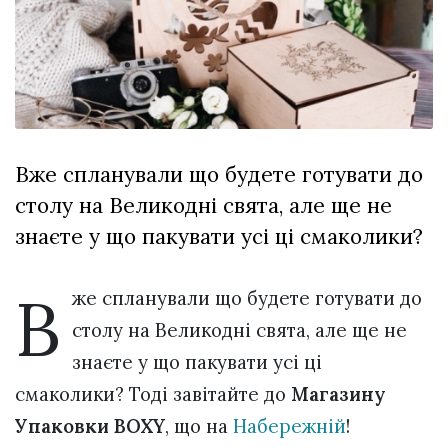
Зіньківський
залишив у
27 Липня 2026
Луцьку
673 переглядів
три...
Всі розділи
Персона
Вже спланували що будете готувати до
Лайф
столу на Великодні свята, але ще не
Афіша
знаєте у що пакувати усі ці смаколики?
ZONE 18+
В
Контакти
же спланували що будете готувати до
Політика конфіденційності
столу на Великодні свята, але ще не
знаєте у що пакувати усі ці
смаколики? Тоді завітайте до
Магазину
Упаковки BOXY
, що на
Набережній
!