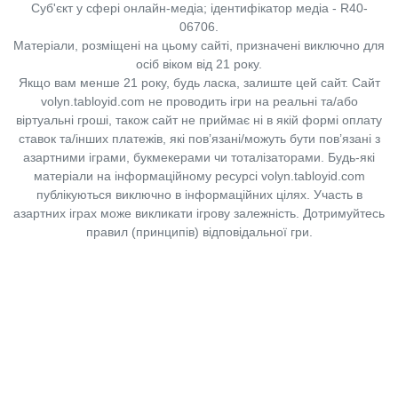
Суб'єкт у сфері онлайн-медіа; ідентифікатор медіа - R40-
06706.
Матеріали, розміщені на цьому сайті, призначені виключно для
осіб віком від 21 року.
Якщо вам менше 21 року, будь ласка, залиште цей сайт.
Сайт
volyn.tabloyid.com не проводить ігри на реальні та/або
віртуальні гроші, також сайт не приймає ні в якій формі оплату
ставок та/інших платежів, які пов’язані/можуть бути пов’язані з
азартними іграми, букмекерами чи тоталізаторами. Будь-які
матеріали на інформаційному ресурсі volyn.tabloyid.com
публікуються виключно в інформаційних цілях. Участь в
азартних іграх може викликати ігрову залежність. Дотримуйтесь
правил (принципів) відповідальної гри.
Copyright © 2014-2026,
«Таблоїд Волині»
Використання матеріалів сайту
лише за умови посилання на
«Таблоїд Волині»
не нижче другого абзацу.