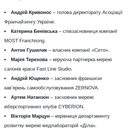
Андрій Кривонос
– голова директорату Асоціації
Франчайзингу України.
Катерина Бенівська
– співзасновниця компанії
MOST Franchising.
Антон Гушилик
– власник компанії «Сито».
Марія Терехова
– керуюча партнерка мережі
салонів краси Fast Line Studio.
Андрій Ющенко
– засновник франшизи
кавʼярень самообслуговування ZERNOVA.
Артем Натанзон
– засновник мережі
кіберспортивних клубів CYBERION.
Вікторія Марцун
– керівниця департаменту
розвитку мережі медлабораторій «Діла».