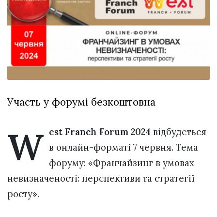
Зіньківський
залишив у
27 Липня 2026
Луцьку
726 переглядів
три...
Всі розділи
Персона
Лайф
Участь у форумі безкоштовна
Афіша
ZONE 18+
W
est Franch Forum 2024
відбудеться
Контакти
в онлайн-форматі 7 червня. Тема
Політика конфіденційності
форуму: «Франчайзинг в умовах
невизначеності: перспективи та стратегії
росту».