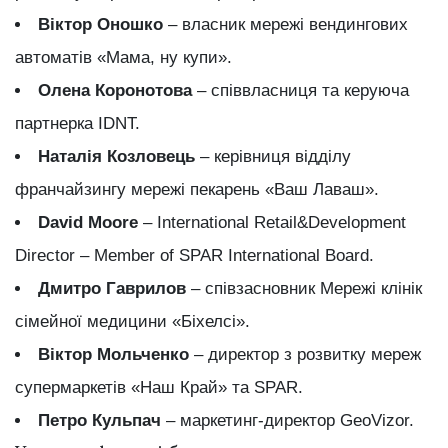
Віктор Оношко
– власник мережі вендингових
автоматів «Мама, ну купи».
Олена Коронотова
– співвласниця та керуюча
партнерка IDNT.
Наталія Козловець
– керівниця відділу
франчайзингу мережі пекарень «Ваш Лаваш».
David Moore
– International Retail&Development
Director – Member of SPAR International Board.
Дмитро Гаврилов
– співзасновник Мережі клінік
сімейної медицини «Біхелсі».
Віктор Мольченко
– директор з розвитку мереж
супермаркетів «Наш Край» та SPAR.
Петро Кульпач
– маркетинг-директор GeoVizor.