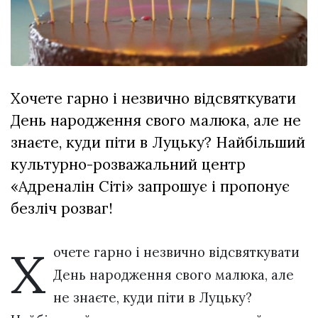
Зіньківський
залишив у
27 Липня 2026
Луцьку
682 переглядів
три...
Всі розділи
Хочете гарно і незвично відсвяткувати
Персона
День народження свого малюка, але не
Лайф
знаєте, куди піти в Луцьку? Найбільший
Афіша
культурно-розважальний центр
ZONE 18+
«Адреналін Сіті» запрошує і пропонує
безліч розваг!
Контакти
Політика конфіденційності
Х
очете гарно і незвично відсвяткувати
День народження свого малюка, але
не знаєте, куди піти в Луцьку?