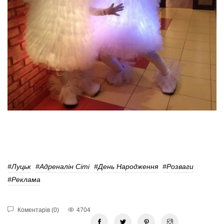
#Луцьк
#Адреналін Сіті
#день Народження
#розваги
#реклама
Коментарів (0)
4704