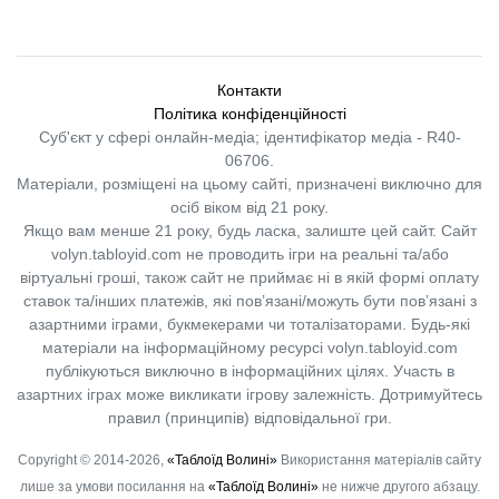
Контакти
Політика конфіденційності
Суб'єкт у сфері онлайн-медіа; ідентифікатор медіа - R40-
06706.
Матеріали, розміщені на цьому сайті, призначені виключно для
осіб віком від 21 року.
Якщо вам менше 21 року, будь ласка, залиште цей сайт.
Сайт
volyn.tabloyid.com не проводить ігри на реальні та/або
віртуальні гроші, також сайт не приймає ні в якій формі оплату
ставок та/інших платежів, які пов’язані/можуть бути пов’язані з
азартними іграми, букмекерами чи тоталізаторами. Будь-які
матеріали на інформаційному ресурсі volyn.tabloyid.com
публікуються виключно в інформаційних цілях. Участь в
азартних іграх може викликати ігрову залежність. Дотримуйтесь
правил (принципів) відповідальної гри.
Copyright © 2014-2026,
«Таблоїд Волині»
Використання матеріалів сайту
лише за умови посилання на
«Таблоїд Волині»
не нижче другого абзацу.