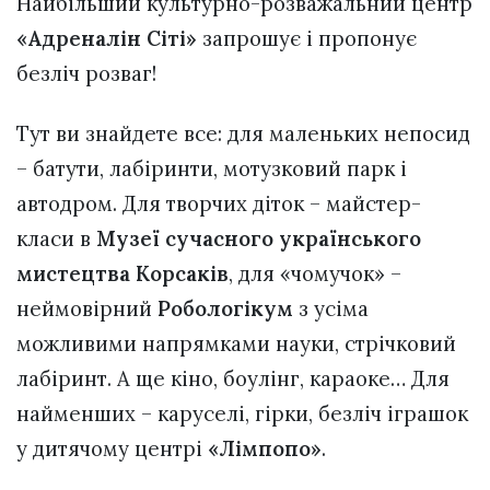
Найбільший культурно-розважальний центр
«Адреналін Сіті»
запрошує і пропонує
безліч розваг!
Тут ви знайдете все: для маленьких непосид
– батути, лабіринти, мотузковий парк і
автодром. Для творчих діток – майстер-
класи в
Музеї сучасного українського
мистецтва Корсаків
, для «чомучок» –
неймовірний
Робологікум
з усіма
можливими напрямками науки, стрічковий
лабіринт. А ще кіно, боулінг, караоке… Для
найменших – каруселі, гірки, безліч іграшок
у дитячому центрі
«Лімпопо»
.