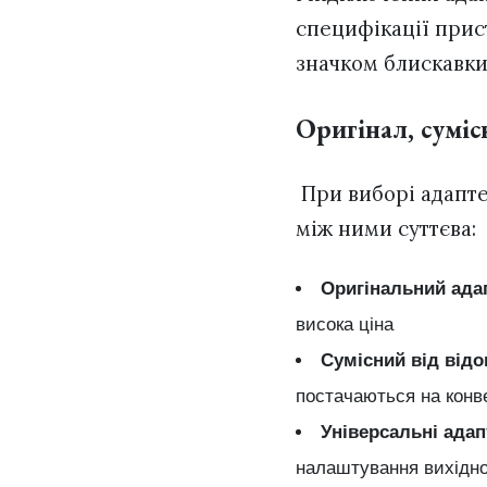
специфікації прис
значком блискавки
Оригінал, суміс
При виборі адаптер
між ними суттєва:
Оригінальний ада
висока ціна
Сумісний від від
постачаються на конве
Універсальні ада
налаштування вихідно