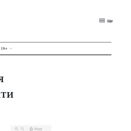
Ще
 18+
я
ити
Print