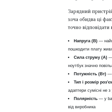
Зарядний пристрій
хоча обидва ці фа
точно відповідати
Напруга (В)
— найк
пошкодити плату жив
Сила струму (А)
—
ноутбук значно повіль
Потужність (Вт)
— 
Тип і розмір роз'є
адаптери сумісні не з
Полярність
— у ba
від виробника