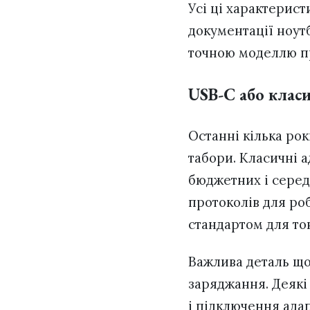
Усі ці характерист
документації ноут
точною моделлю п
USB-C або класи
Останні кілька рок
табори. Класичні 
бюджетних і серед
протоколів для ро
стандартом для то
Важлива деталь що
заряджання. Деякі
і підключення ада