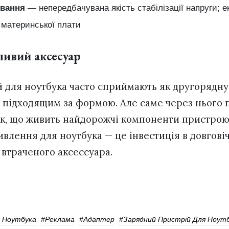
ування
— непередбачувана якість стабілізації напруги; е
материнської плати
ивий аксесуар
 для ноутбука часто сприймають як другорядну
 підходящим за формою. Але саме через нього 
ік, що живить найдорожчі компоненти пристрою
влення для ноутбука — це інвестиція в довговічн
 втраченого аксессуара.
я Ноутбука
#реклама
#Адаптер
#Зарядний Пристрій Для Ноут