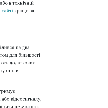
або в технічній
 сайті
краще за
ілився на два
том для більшості
ають додаткових
ry стали
дтримує
 або відеосигналу,
вірити це можна в