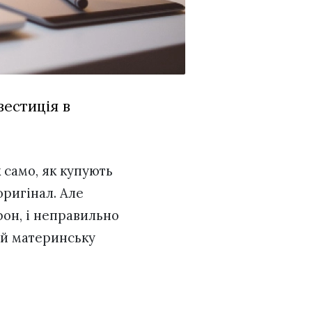
вестиція в
 само, як купують
ригінал. Але
фон, і неправильно
 й материнську