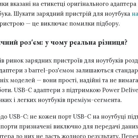
ики вказані на етикетці оригінального адаптера 
бука. Шукати зарядний пристрій для ноутбука
на
ристрою — це виключає помилки підбору.
чний роз'єм: у чому реальна різниця?
ів ринок зарядних пристроїв для ноутбуків розд
адаптери з barrel-роз'ємом залишаються стандар
ніх моделей — вони прості, надійні та не вимаг
боти. USB-C адаптери з підтримкою Power Delive
нких і легких ноутбуків преміум-сегмента.
до USB-C: не кожен порт USB-C на ноутбуці пі
 порти призначені виключно для передачі даних
птера до них не дасть жодного результату. Пере