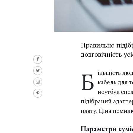
Правильно підіб
довговічність усі
Б
ільшість люд
кабель для 
ноутбук спож
підібраний адапте
плату. Ціна помилк
Параметри сумі