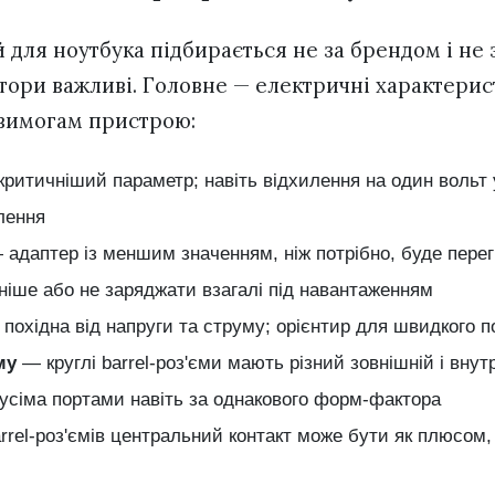
 для ноутбука підбирається не за брендом і не 
ктори важливі. Головне — електричні характерис
 вимогам пристрою:
ритичніший параметр; навіть відхилення на один вольт 
лення
 адаптер із меншим значенням, ніж потрібно, буде перег
ніше або не заряджати взагалі під навантаженням
похідна від напруги та струму; орієнтир для швидкого п
му
— круглі barrel-роз'єми мають різний зовнішній і внут
 усіма портами навіть за однакового форм-фактора
rrel-роз'ємів центральний контакт може бути як плюсом,