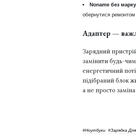
Noname без марк
обернутися ремонтом 
Адаптер — важл
Зарядний пристрій
замінити будь-чим
енергетичний пот
підібраний блок жи
а не просто заміна
#Ноутбуки
#Зарядка Дл