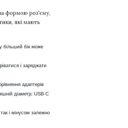
за формою роз'єму,
тики, які мають
у більший бік може
ріватися і заряджати
орівняння адаптерів
рішній діаметр; USB-C
 так і мінусом залежно