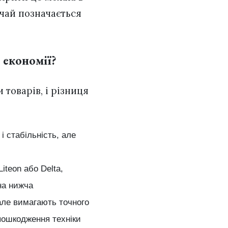
ичай позначається
 економії?
товарів, і різниця
і стабільність, але
iteon або Delta,
на нижча
але вимагають точного
пошкодження техніки