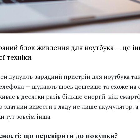
раний блок живлення для ноутбука — це ін
єї техніки.
ей купують зарядний пристрій для ноутбука так
телефона — шукають щось дешевше та схоже на о
иває в десятки разів більше енергії, ніж смарт
р здатний вивести з ладу не лише акумулятор, а
и тут зовсім інша.
сності: що перевірити до покупки?