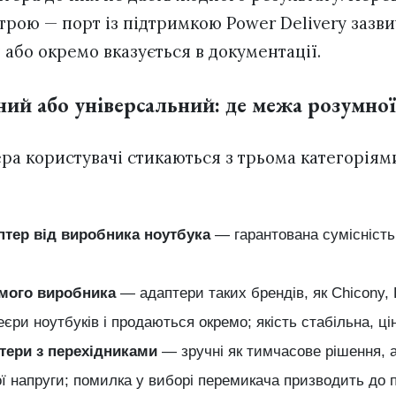
трою — порт із підтримкою Power Delivery зазв
 або окремо вказується в документації.
ний або універсальний: де межа розумної
а користувачі стикаються з трьома категоріями 
птер від виробника ноутбука
— гарантована сумісність 
омого виробника
— адаптери таких брендів, як Chicony, L
єри ноутбуків і продаються окремо; якість стабільна, ці
птери з перехідниками
— зручні як тимчасове рішення, 
ї напруги; помилка у виборі перемикача призводить до 