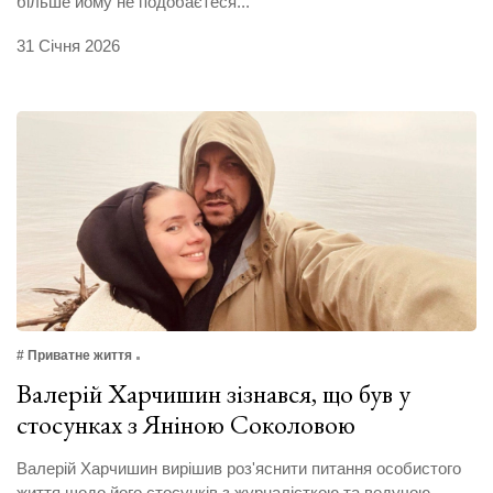
більше йому не подобаєтеся...
31 Січня 2026
# Приватне життя
Валерій Харчишин зізнався, що був у
стосунках з Яніною Соколовою
Валерій Харчишин вирішив роз'яснити питання особистого
життя щодо його стосунків з журналісткою та ведучою