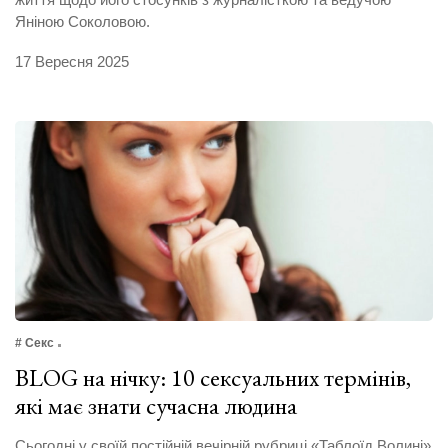
Яніною Соколовою.
17 Вересня 2025
# Секс
BLOG на нічку: 10 сексуальних термінів,
які має знати сучасна людина
Сьогодні у своїй постійній вечірній рубриці «Таблоїд Волині»