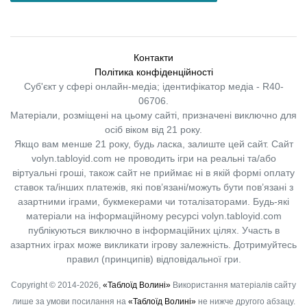
Контакти
Політика конфіденційності
Суб'єкт у сфері онлайн-медіа; ідентифікатор медіа - R40-
06706.
Матеріали, розміщені на цьому сайті, призначені виключно для
осіб віком від 21 року.
Якщо вам менше 21 року, будь ласка, залиште цей сайт.
Сайт
volyn.tabloyid.com не проводить ігри на реальні та/або
віртуальні гроші, також сайт не приймає ні в якій формі оплату
ставок та/інших платежів, які пов’язані/можуть бути пов’язані з
азартними іграми, букмекерами чи тоталізаторами. Будь-які
матеріали на інформаційному ресурсі volyn.tabloyid.com
публікуються виключно в інформаційних цілях. Участь в
азартних іграх може викликати ігрову залежність. Дотримуйтесь
правил (принципів) відповідальної гри.
Copyright © 2014-2026,
«Таблоїд Волині»
Використання матеріалів сайту
лише за умови посилання на
«Таблоїд Волині»
не нижче другого абзацу.