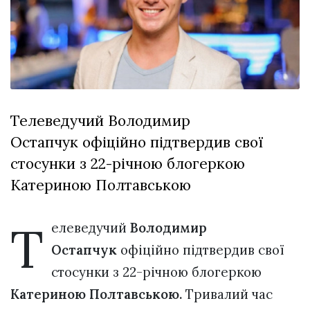
відбулася
XIX
29 Липня 2026
Спартакіада
574 переглядів
VolWe...
Всі розділи
Персона
Телеведучий Володимир
Лайф
Остапчук офіційно підтвердив свої
Афіша
стосунки з 22-річною блогеркою
ZONE 18+
Катериною Полтавською
Контакти
Т
Політика конфіденційності
елеведучий
Володимир
Остапчук
офіційно підтвердив свої
стосунки з 22-річною блогеркою
Катериною Полтавською.
Тривалий час