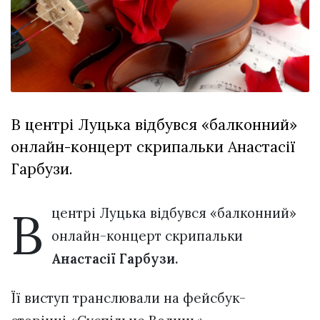
відбулася
XIX
29 Липня 2026
Спартакіада
551 переглядів
VolWe...
Всі розділи
Персона
В центрі Луцька відбувся «балконний»
Лайф
онлайн-концерт скрипальки Анастасії
Афіша
Гарбузи.
ZONE 18+
В
Контакти
центрі Луцька відбувся «балконний»
Політика конфіденційності
онлайн-концерт скрипальки
Анастасії Гарбузи.
Її виступ транслювали на фейсбук-