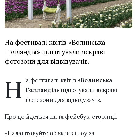
відбулася
XIX
29 Липня 2026
Спартакіада
553 переглядів
VolWe...
Всі розділи
На фестивалі квітів «Волинська
Персона
Голландія» підготували яскраві
Лайф
фотозони для відвідувачів.
Афіша
ZONE 18+
Н
а фестивалі квітів
«Волинська
Голландія»
підготували яскраві
Контакти
фотозони для відвідувачів.
Політика конфіденційності
Про це йдеться на їх фейсбук-сторінці.
«Налаштовуйте обʼєктив і гоу за