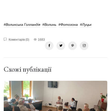
#Волинська Голландія
#волинь
#фотозона
#Луцьк
Коментарів (0)
1683
Схожі публікації