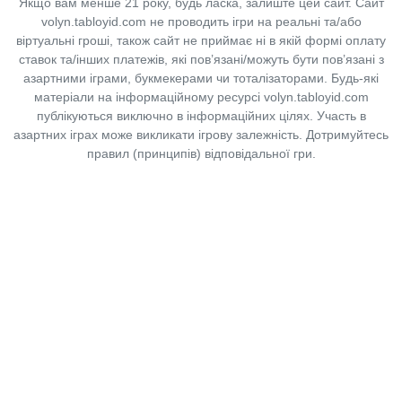
Якщо вам менше 21 року, будь ласка, залиште цей сайт.
Сайт
volyn.tabloyid.com не проводить ігри на реальні та/або
віртуальні гроші, також сайт не приймає ні в якій формі оплату
ставок та/інших платежів, які пов’язані/можуть бути пов’язані з
азартними іграми, букмекерами чи тоталізаторами. Будь-які
матеріали на інформаційному ресурсі volyn.tabloyid.com
публікуються виключно в інформаційних цілях. Участь в
азартних іграх може викликати ігрову залежність. Дотримуйтесь
правил (принципів) відповідальної гри.
Copyright © 2014-2026,
«Таблоїд Волині»
Використання матеріалів сайту
лише за умови посилання на
«Таблоїд Волині»
не нижче другого абзацу.