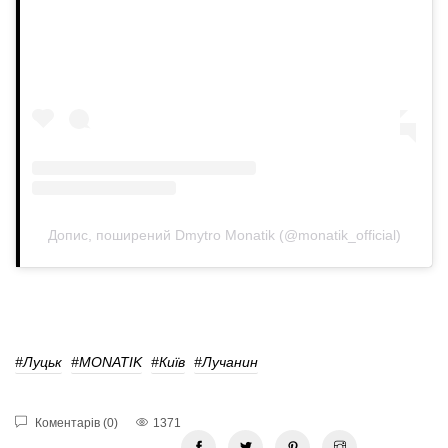
Допис, поширений Dmytro Monatik (@monatik_official)
#Луцьк
#MONATIK
#Київ
#Лучанин
Коментарів (0)
1371