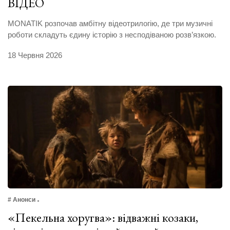
ВІДЕО
MONATIK розпочав амбітну відеотрилогію, де три музичні
роботи складуть єдину історію з несподіваною розв’язкою.
18 Червня 2026
# Анонси
«Пекельна хоругва»: відважні козаки,