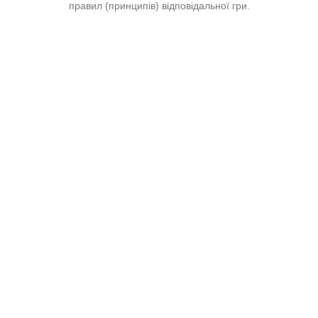
правил (принципів) відповідальної гри.
Copyright © 2014-2026,
«Таблоїд Волині»
Використання матеріалів сайту
лише за умови посилання на
«Таблоїд Волині»
не нижче другого абзацу.