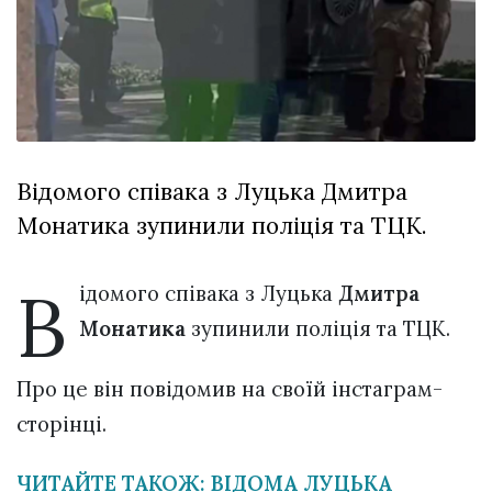
Зіньківський
залишив у
27 Липня 2026
Луцьку
747 переглядів
три...
Всі розділи
Персона
Відомого співака з Луцька Дмитра
Лайф
Монатика зупинили поліція та ТЦК.
Афіша
ZONE 18+
В
ідомого співака з Луцька
Дмитра
Контакти
Монатика
зупинили поліція та ТЦК.
Політика конфіденційності
Про це він повідомив на своїй інстаграм-
сторінці.
ЧИТАЙТЕ ТАКОЖ: ВІДОМА ЛУЦЬКА