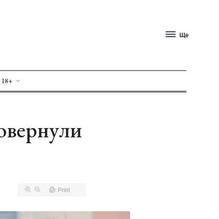
Ще
 18+
повернули
Print