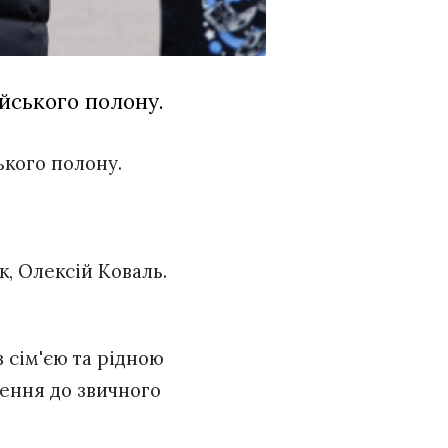
ійського полону.
ького полону.
к, Олексій Коваль.
з сім'єю та рідною
ення до звичного