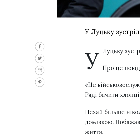
У Луцьку зустріл
У
Луцьку зустр
Про це пові
«Це військовослужб
Раді бачити хлопці
Нехай більше нікол
домівкою. Побажав
життя.