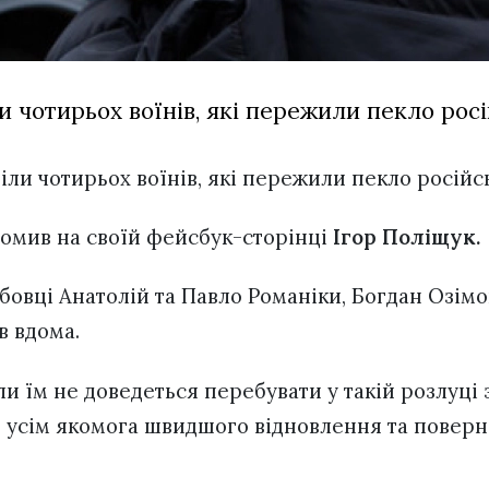
и чотирьох воїнів, які пережили пекло рос
іли чотирьох воїнів, які пережили пекло російс
домив на своїй фейсбук-сторінці
Ігор Поліщук.
овці Анатолій та Павло Романіки, Богдан Озімо
в вдома.
и їм не доведеться перебувати у такій розлуці 
 усім якомога швидшого відновлення та поверн