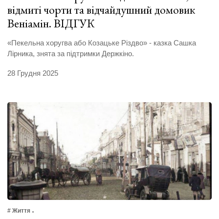
відмиті чорти та відчайдушний домовик
Веніамін. ВІДГУК
«Пекельна хоругва або Козацьке Різдво» - казка Сашка
Лірника, знята за підтримки Держкіно.
28 Грудня 2025
# Життя