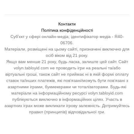
Контакти
Політика конфіденційності
Суб'єкт у сфері онлайн-медіа; ідентифікатор медіа - R40-
06706.
Матеріали, розміщені на цьому сайті, призначені виключно для
осіб віком від 21 року.
Якщо вам менше 21 року, будь ласка, залиште цей сайт.
Сайт
volyn.tabloyid.com не проводить ігри на реальні та/або
віртуальні гроші, також сайт не приймає ні в якій формі оплату
ставок та/інших платежів, які пов’язані/можуть бути пов’язані з
азартними іграми, букмекерами чи тоталізаторами. Будь-які
матеріали на інформаційному ресурсі volyn.tabloyid.com
публікуються виключно в інформаційних цілях. Участь в
азартних іграх може викликати ігрову залежність. Дотримуйтесь
правил (принципів) відповідальної гри.
Copyright © 2014-2026,
«Таблоїд Волині»
Використання матеріалів сайту
лише за умови посилання на
«Таблоїд Волині»
не нижче другого абзацу.