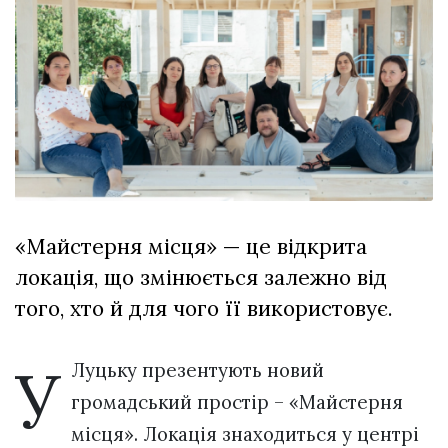
Зіньківський
залишив у
27 Липня 2026
Луцьку
706 переглядів
три...
Всі розділи
Персона
Лайф
Афіша
ZONE 18+
«Майстерня місця» — це відкрита
локація, що змінюється залежно від
Контакти
того, хто й для чого її використовує.
Політика конфіденційності
У
Луцьку презентують новий
громадський простір – «Майстерня
місця». Локація знаходиться у центрі