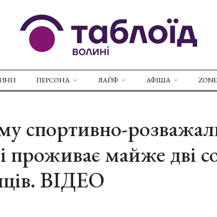
ВИНИ
ПЕРСОНА
ЛАЙФ
АФІША
ZONE
му спортивно-розважа
і проживає майже дві с
нців. ВІДЕО