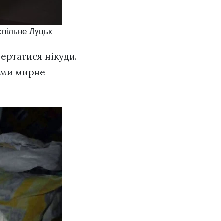
спільне Луцьк
вертатися нікуди.
дами мирне