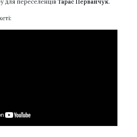
ру для переселенців
Тарас Перванчук
.
еті: