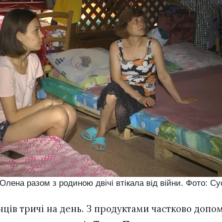
Олена разом з родиною двічі втікала від війни. Фото: Су
ців тричі на день. З продуктами частково допо