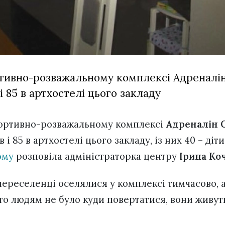
тивно-розважальному комплексі Адреналін
і 85 в артхостелі цього закладу
ортивно-розважальному комплексі
Адреналін C
і 85 в артхостелі цього закладу, із них 40 – діти
ому
розповіла адміністраторка центру
Ірина Ко
у переселенці оселялися у комплексі тимчасово,
, то людям не було куди повертатися, вони живу