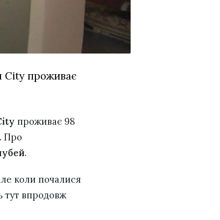
 City проживає
ity
проживає 98
. Про
чубей
.
 але коли почалися
ть тут впродовж