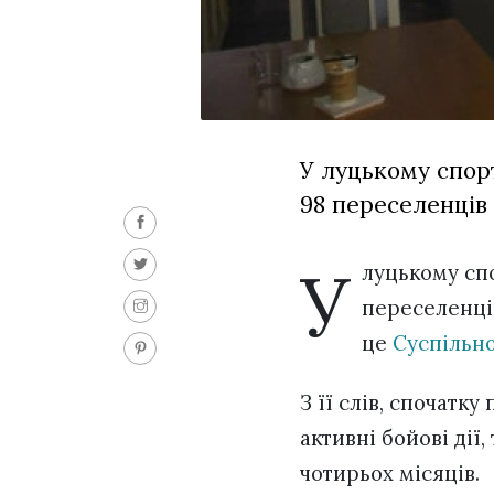
У луцькому спор
98 переселенців 
У
луцькому сп
переселенців 
це
Суспільн
З її слів, спочатк
активні бойові дії
чотирьох місяців.