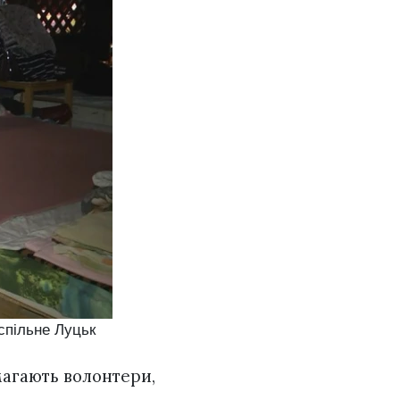
спільне Луцьк
магають волонтери,