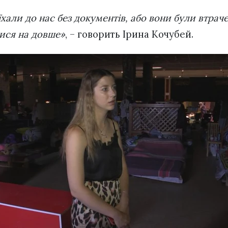
хали до нас без документів, або вони були втрачен
тися на довше»
, – говорить Ірина Кочубей.