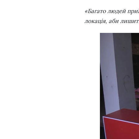
«Багато людей приї
локація, аби лиши