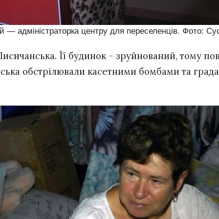
й — адміністраторка центру для переселенців. Фото: Су
Лисичанська. Її будинок – зруйнований, тому по
ійська обстрілювали касетними бомбами та гра