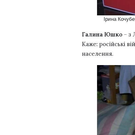
Ірина Кочубе
Галина Юшко
– з 
Каже: російські в
населення.