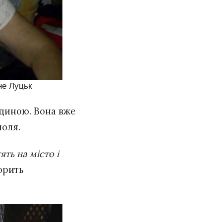
не Луцьк
одиною. Вона вже
поля.
ть на місто і
ворить