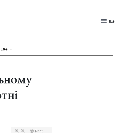
Ще
 18+
льному
отні
Print