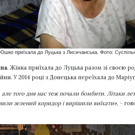
Юшко приїхала до Луцька з Лисичанська. Фото: Суспіль
на
. Жінка приїхала до Луцька разом зі своєю р
війни. У 2014 році з Донецька переїхала до Маріу
 але того дня нас теж почали бомбити. Літаки летя
чили зелений коридор і вирішили виїхати»
, – го