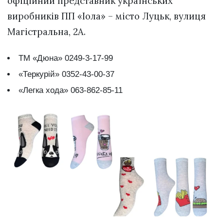
офіційний представник українських
виробників ПП «Іола» – місто Луцьк, вулиця
Магістральна, 2А.
ТМ «Дюна» 0249-3-17-99
«Теркурій» 0352-43-00-37
«Легка хода» 063-862-85-11