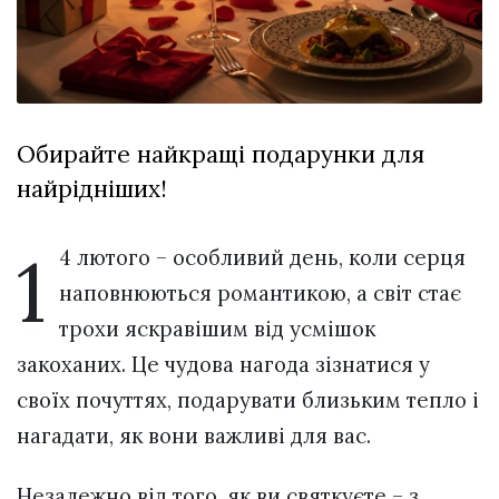
відбулася
XIX
29 Липня 2026
Спартакіада
600 переглядів
VolWe...
Всі розділи
Обирайте найкращі подарунки для
Персона
найрідніших!
Лайф
Афіша
1
4 лютого – особливий день, коли серця
ZONE 18+
наповнюються романтикою, а світ стає
трохи яскравішим від усмішок
Контакти
закоханих. Це чудова нагода зізнатися у
Політика конфіденційності
своїх почуттях, подарувати близьким тепло і
нагадати, як вони важливі для вас.
Незалежно від того, як ви святкуєте – з