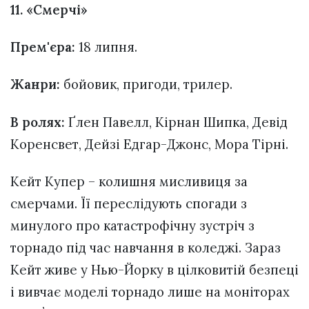
11. «Смерчі»
Прем'єра:
18 липня.
Жанри:
бойовик, пригоди, трилер.
В ролях:
Ґлен Павелл, Кірнан Шипка, Девід
Коренсвет, Дейзі Едгар-Джонс, Мора Тірні.
Кейт Купер – колишня мисливиця за
смерчами. Її переслідують спогади з
минулого про катастрофічну зустріч з
торнадо під час навчання в коледжі. Зараз
Кейт живе у Нью-Йорку в цілковитій безпеці
і вивчає моделі торнадо лише на моніторах