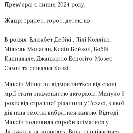
Прем'єра:
4 липня 2024 року.
Жанр:
трилер, горор, детектив
В ролях:
Елізабет Дебікі , Лілі Коллінз,
Мішель Монаган, Кевін Бейкон, Боббі
Каннавале, Джанкарло Еспозіто, Мозес
Самні та співачка Холзі
Максін Мінкс не відмовляється від своєї
мрії стати знаменитою акторкою. Минуло 6
років від страшної різанини у Техасі, з якої
дівчина змогла вибратися живою. Відтоді
Максін полишила спроби зніматися у
фільмах для дорослих. Вона сподівається,