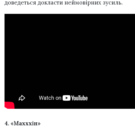
доведеться докласти неймовірних зусиль.
4. «Махххін»