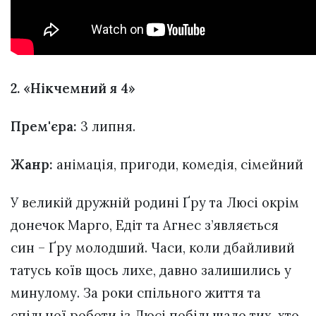
2. «Нікчемний я 4»
Прем'єра:
3 липня.
Жанр:
анімація, пригоди, комедія, сімейний
У великій дружній родині Ґру та Люсі окрім
донечок Марго, Едіт та Агнес з’являється
син – Ґру молодший. Часи, коли дбайливий
татусь коїв щось лихе, давно залишились у
минулому. За роки спільного життя та
спільної роботи із Люсі побільшало тих, хто