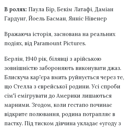
В ролях:
Паула Бір, Бекім Латафі, Даміан
Гардунг, Йоель Басман, Янніс Нівенер
Вражаюча історія, заснована на реальних
подіях, від Paramount Pictures.
Берлін, 1940 рік, білявці з арійською
зовнішністю забороняють виконувати джаз.
Блискуча кар'єра вмить руйнується через те,
що Стелла з єврейської родини. Усі спроби
сім'ї емігрувати до Америки лишаються
марними. Згодом, коли гестапо починає
відкрите полювання, родина потрапляє в
пастку. Під тиском дівчина укладає «угоду з