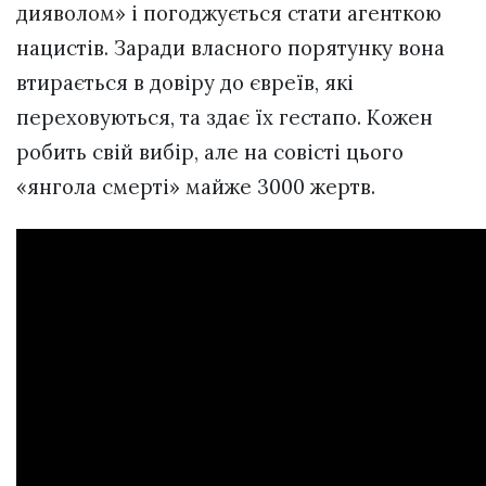
дияволом» і погоджується стати агенткою
нацистів. Заради власного порятунку вона
втирається в довіру до євреїв, які
переховуються, та здає їх гестапо. Кожен
робить свій вибір, але на совісті цього
«янгола смерті» майже 3000 жертв.