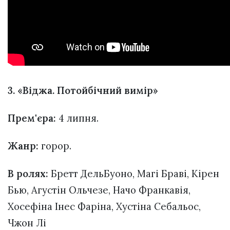
3. «Віджа. Потойбічний вимір»
Прем'єра:
4 липня.
Жанр:
горор.
В ролях:
Бретт ДельБуоно, Магі Браві, Кірен
Бью, Агустін Ольчезе, Начо Франкавія,
Хосефіна Інес Фаріна, Хустіна Себальос,
Чжон Лі