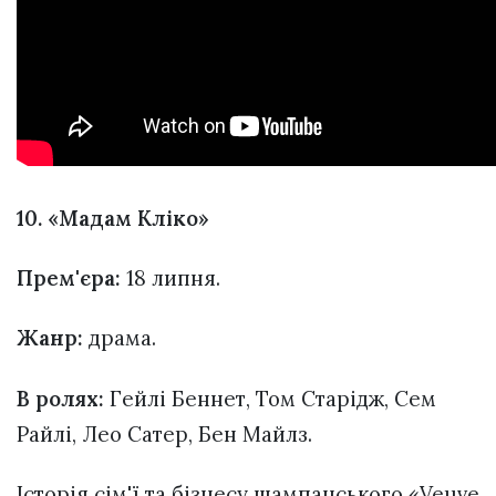
10. «Мадам Кліко»
Прем'єра:
18 липня.
Жанр:
драма.
В ролях:
Гейлі Беннет, Том Старідж, Сем
Райлі, Лео Сатер, Бен Майлз.
Історія сім'ї та бізнесу шампанського «Veuve