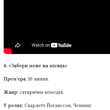
6.
«
Забери мене на місяць
»
Прем'єра:
10 липня.
Жанр:
сатирична комедія.
У ролях:
Скарлетт Йоганссон, Ченнінґ