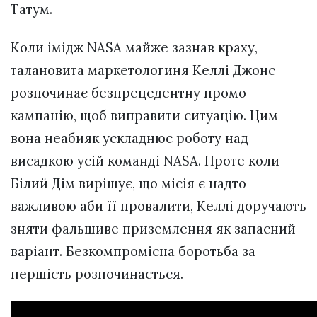
Татум.
Коли імідж NASA майже зазнав краху,
талановита маркетологиня Келлі Джонс
розпочинає безпрецедентну промо-
кампанію, щоб виправити ситуацію. Цим
вона неабияк ускладнює роботу над
висадкою усій команді NASA. Проте коли
Білий Дім вирішує, що місія є надто
важливою аби її провалити, Келлі доручають
зняти фальшиве приземлення як запасний
варіант. Безкомпромісна боротьба за
першість розпочинається.