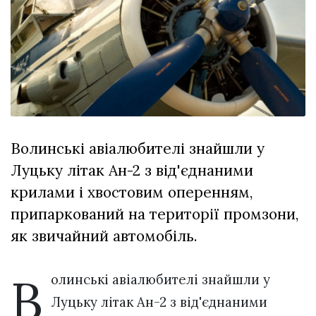
Зіньківський
залишив у
27 Липня 2026
Луцьку
783 переглядів
три...
Всі розділи
Персона
Лайф
Волинські авіалюбителі знайшли у
Афіша
Луцьку літак Ан-2 з від'єднаними
ZONE 18+
крилами і хвостовим оперенням,
Контакти
припаркований на території промзони,
Політика конфіденційності
як звичайний автомобіль.
В
олинські авіалюбителі знайшли у
Луцьку літак Ан-2 з від'єднаними