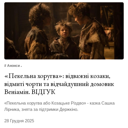
# Анонси
«Пекельна хоругва»: відважні козаки,
відмиті чорти та відчайдушний домовик
Веніамін. ВІДГУК
«Пекельна хоругва або Козацьке Різдво» - казка Сашка
Лірника, знята за підтримки Держкіно.
28 Грудня 2025