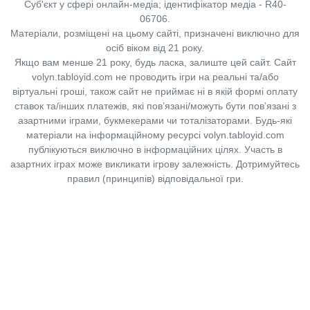
Суб'єкт у сфері онлайн-медіа; ідентифікатор медіа - R40-
06706.
Матеріали, розміщені на цьому сайті, призначені виключно для
осіб віком від 21 року.
Якщо вам менше 21 року, будь ласка, залиште цей сайт.
Сайт
volyn.tabloyid.com не проводить ігри на реальні та/або
віртуальні гроші, також сайт не приймає ні в якій формі оплату
ставок та/інших платежів, які пов’язані/можуть бути пов’язані з
азартними іграми, букмекерами чи тоталізаторами. Будь-які
матеріали на інформаційному ресурсі volyn.tabloyid.com
публікуються виключно в інформаційних цілях. Участь в
азартних іграх може викликати ігрову залежність. Дотримуйтесь
правил (принципів) відповідальної гри.
Copyright © 2014-2026,
«Таблоїд Волині»
Використання матеріалів сайту
лише за умови посилання на
«Таблоїд Волині»
не нижче другого абзацу.