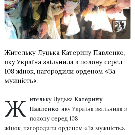
Зіньківський
залишив у
27 Липня 2026
Луцьку
671 переглядів
три...
Всі розділи
Персона
Жительку Луцька Катерину Павленко,
Лайф
яку Україна звільнила з полону серед
Афіша
108 жінок, нагородили орденом «За
ZONE 18+
мужність».
Контакти
Ж
Політика конфіденційності
ительку Луцька
Катерину
Павленко
, яку Україна звільнила з
полону серед 108
жінок, нагородили орденом «За мужність».