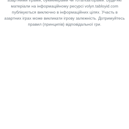
матеріали на інформаційному ресурсі volyn.tabloyid.com
публікуються виключно в інформаційних цілях. Участь в
азартних іграх може викликати ігрову залежність. Дотримуйтесь
правил (принципів) відповідальної гри.
Copyright © 2014-2026,
«Таблоїд Волині»
Використання матеріалів сайту
лише за умови посилання на
«Таблоїд Волині»
не нижче другого абзацу.