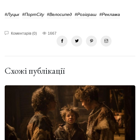
#Луцьк
#ПортCity
#велосипед
#розіграш
#реклама
Коментарів (0)
1667
Схожі публікації