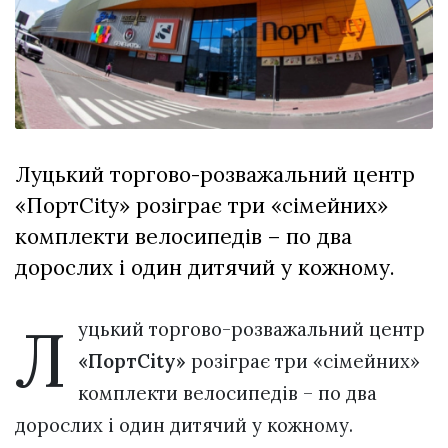
відбулася
XIX
29 Липня 2026
Спартакіада
545 переглядів
VolWe...
Всі розділи
Персона
Луцький торгово-розважальний центр
Лайф
«ПортCity» розіграє три «сімейних»
Афіша
комплекти велосипедів – по два
ZONE 18+
дорослих і один дитячий у кожному.
Контакти
Л
Політика конфіденційності
уцький торгово-розважальний центр
«ПортCity»
розіграє три «сімейних»
комплекти велосипедів – по два
дорослих і один дитячий у кожному.