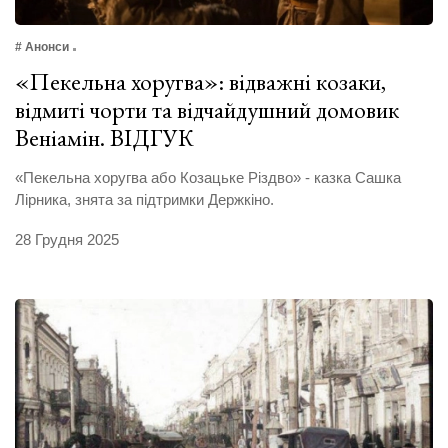
# Анонси
«Пекельна хоругва»: відважні козаки,
відмиті чорти та відчайдушний домовик
Веніамін. ВІДГУК
«Пекельна хоругва або Козацьке Різдво» - казка Сашка
Лірника, знята за підтримки Держкіно.
28 Грудня 2025