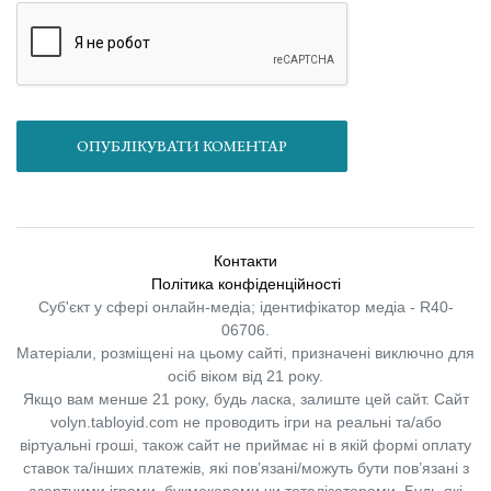
ОПУБЛІКУВАТИ КОМЕНТАР
Контакти
Політика конфіденційності
Суб'єкт у сфері онлайн-медіа; ідентифікатор медіа - R40-
06706.
Матеріали, розміщені на цьому сайті, призначені виключно для
осіб віком від 21 року.
Якщо вам менше 21 року, будь ласка, залиште цей сайт.
Сайт
volyn.tabloyid.com не проводить ігри на реальні та/або
віртуальні гроші, також сайт не приймає ні в якій формі оплату
ставок та/інших платежів, які пов’язані/можуть бути пов’язані з
азартними іграми, букмекерами чи тоталізаторами. Будь-які