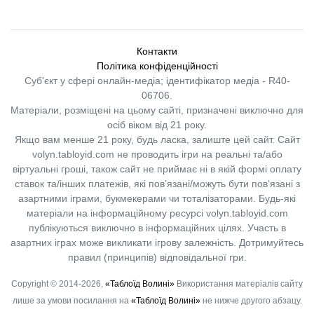
Контакти
Політика конфіденційності
Суб'єкт у сфері онлайн-медіа; ідентифікатор медіа - R40-
06706.
Матеріали, розміщені на цьому сайті, призначені виключно для
осіб віком від 21 року.
Якщо вам менше 21 року, будь ласка, залиште цей сайт.
Сайт
volyn.tabloyid.com не проводить ігри на реальні та/або
віртуальні гроші, також сайт не приймає ні в якій формі оплату
ставок та/інших платежів, які пов’язані/можуть бути пов’язані з
азартними іграми, букмекерами чи тоталізаторами. Будь-які
матеріали на інформаційному ресурсі volyn.tabloyid.com
публікуються виключно в інформаційних цілях. Участь в
азартних іграх може викликати ігрову залежність. Дотримуйтесь
правил (принципів) відповідальної гри.
Copyright © 2014-2026,
«Таблоїд Волині»
Використання матеріалів сайту
лише за умови посилання на
«Таблоїд Волині»
не нижче другого абзацу.