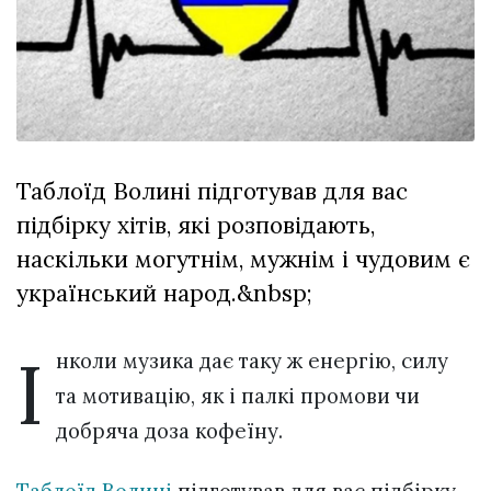
Зіньківський
залишив у
27 Липня 2026
Луцьку
738 переглядів
три...
Всі розділи
Персона
Таблоїд Волині підготував для вас
Лайф
підбірку хітів, які розповідають,
Афіша
наскільки могутнім, мужнім і чудовим є
ZONE 18+
український народ.&nbsp;
Контакти
І
Політика конфіденційності
нколи музика дає таку ж енергію, силу
та мотивацію, як і палкі промови чи
добряча доза кофеїну.
Таблоїд Волині
підготував для вас підбірку