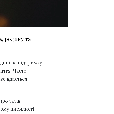
ь, родину та
дині за підтримку,
иття. Часто
во вдається
про татів –
ьому плейлисті