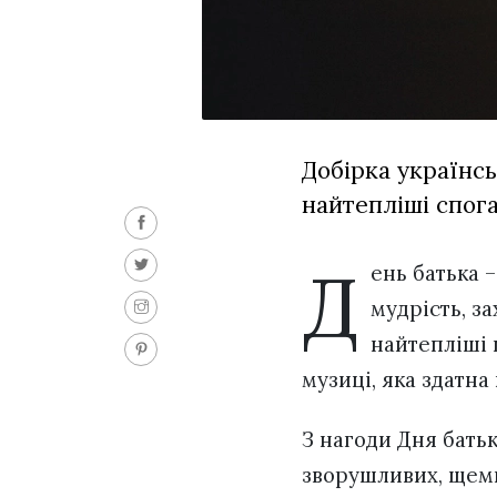
Добірка українсь
найтепліші спога
Д
ень батька 
мудрість, з
найтепліші 
музиці, яка здатна
З нагоди Дня бать
зворушливих, щемн