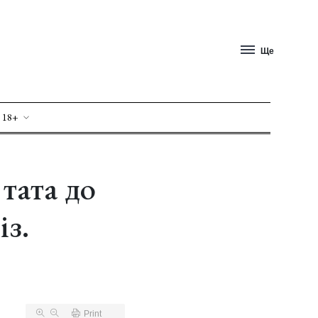
Ще
 18+
 тата до
із.
Print