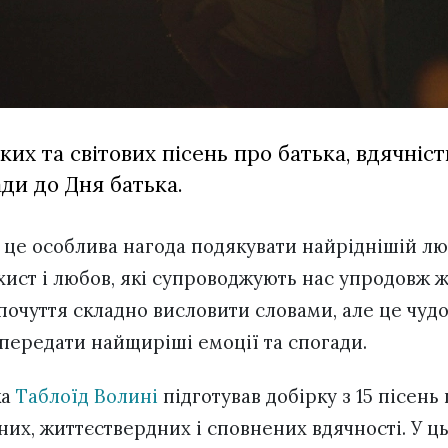
ких та світових пісень про батька, вдячніст
ди до Дня батька.
– це особлива нагода подякувати найріднішій лю
ахист і любов, які супроводжують нас упродовж ж
почуття складно висловити словами, але це чудо
 передати найщиріші емоції та спогади.
ка
Таблоїд Волині
підготував добірку з 15 пісень 
их, життєствердних і сповнених вдячності. У ц