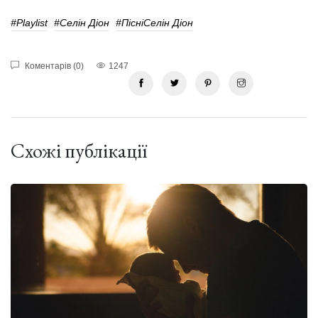
#playlist
#Селін Діон
#ПісніСелін Діон
Коментарів (0)
1247
Схожі публікації