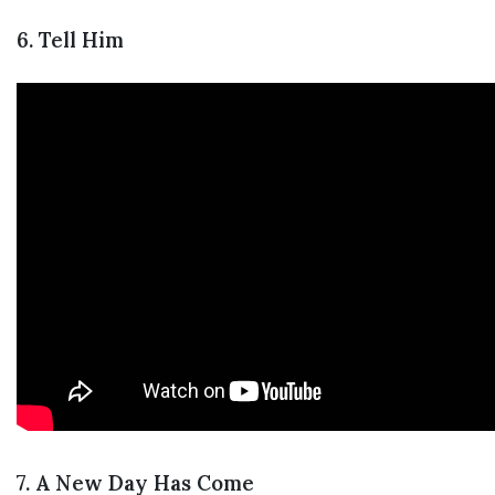
6. Tell Him
7. A New Day Has Come