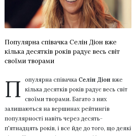
Зіньківський
залишив у
27 Липня 2026
Луцьку
691 переглядів
три...
Всі розділи
Популярна співачка Селін Діон вже
Персона
кілька десятків років радує весь світ
Лайф
своїми творами
Афіша
ZONE 18+
П
опулярна співачка
Селін Діон
вже
кілька десятків років радує весь світ
Контакти
своїми творами. Багато з них
Політика конфіденційності
залишаються на вершинах рейтингів
популярності навіть через десять-
п'ятнадцять років, і все йде до того, що деякі