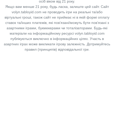
осіб віком від 21 року.
Якщо вам менше 21 року, будь ласка, залиште цей сайт.
Сайт
volyn.tabloyid.com не проводить ігри на реальні та/або
віртуальні гроші, також сайт не приймає ні в якій формі оплату
ставок та/інших платежів, які пов’язані/можуть бути пов’язані з
азартними іграми, букмекерами чи тоталізаторами. Будь-які
матеріали на інформаційному ресурсі volyn.tabloyid.com
публікуються виключно в інформаційних цілях. Участь в
азартних іграх може викликати ігрову залежність. Дотримуйтесь
правил (принципів) відповідальної гри.
Copyright © 2014-2026,
«Таблоїд Волині»
Використання матеріалів сайту
лише за умови посилання на
«Таблоїд Волині»
не нижче другого абзацу.