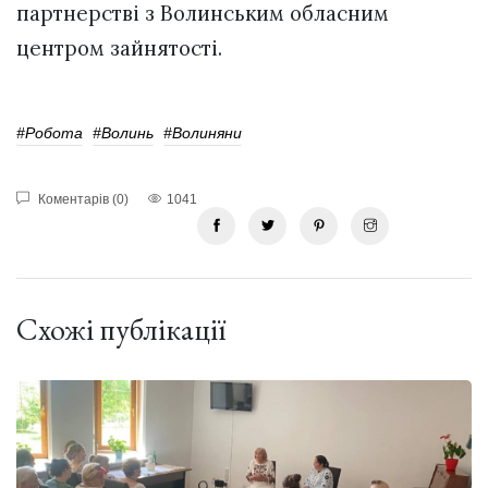
партнерстві з Волинським обласним
центром зайнятості.
#робота
#волинь
#волиняни
Коментарів (0)
1041
Схожі публікації