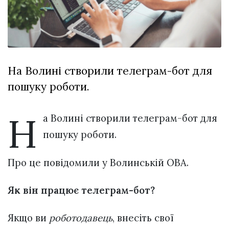
відбулася
XIX
29 Липня 2026
Спартакіада
573 переглядів
VolWe...
Всі розділи
На Волині створили телеграм-бот для
Персона
пошуку роботи.
Лайф
Афіша
Н
а Волині створили телеграм-бот для
ZONE 18+
пошуку роботи.
Контакти
Про це повідомили у Волинській ОВА.
Політика конфіденційності
Як він працює телеграм-бот?
Якщо ви
роботодавець
, внесіть свої