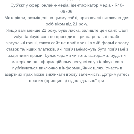
Суб'єкт у сфері онлайн-медіа; ідентифікатор медіа - R40-
06706.
Матеріали, розміщені на цьому сайті, призначені виключно для
осіб віком від 21 року.
Якщо вам менше 21 року, будь ласка, залиште цей сайт.
Сайт
volyn.tabloyid.com не проводить ігри на реальні та/або
віртуальні гроші, також сайт не приймає ні в якій формі оплату
ставок та/інших платежів, які пов’язані/можуть бути пов’язані з
азартними іграми, букмекерами чи тоталізаторами. Будь-які
матеріали на інформаційному ресурсі volyn.tabloyid.com
публікуються виключно в інформаційних цілях. Участь в
азартних іграх може викликати ігрову залежність. Дотримуйтесь
правил (принципів) відповідальної гри.
Copyright © 2014-2026,
«Таблоїд Волині»
Використання матеріалів сайту
лише за умови посилання на
«Таблоїд Волині»
не нижче другого абзацу.