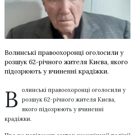
відбулася
XIX
29 Липня 2026
Спартакіада
547 переглядів
VolWe...
Всі розділи
Персона
Волинські правоохоронці оголосили у
Лайф
розшук 62-річного жителя Києва, якого
Афіша
підозрюють у вчиненні крадіжки.
ZONE 18+
В
Контакти
олинські правоохоронці оголосили у
Політика конфіденційності
розшук 62-річного жителя Києва,
якого підозрюють у вчиненні
крадіжки.