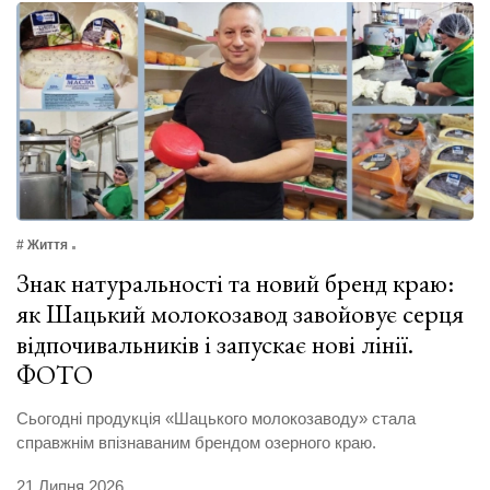
# Життя
Знак натуральності та новий бренд краю:
як Шацький молокозавод завойовує серця
відпочивальників і запускає нові лінії.
ФОТО
Сьогодні продукція «Шацького молокозаводу» стала
справжнім впізнаваним брендом озерного краю.
21 Липня 2026