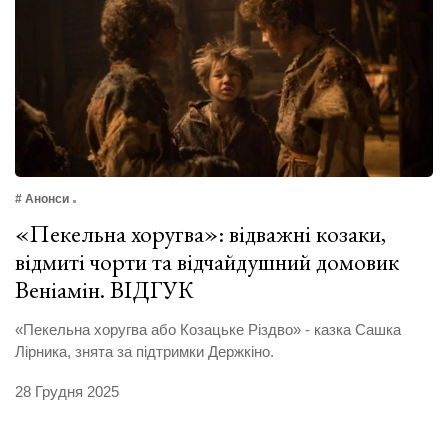
# Анонси
«Пекельна хоругва»: відважні козаки,
відмиті чорти та відчайдушний домовик
Веніамін. ВІДГУК
«Пекельна хоругва або Козацьке Різдво» - казка Сашка
Лірника, знята за підтримки Держкіно.
28 Грудня 2025