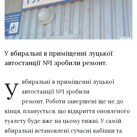
Зіньківський
залишив у
27 Липня 2026
Луцьку
782 переглядів
три...
Всі розділи
Персона
У вбиральні в приміщенні луцької
Лайф
автостанції №1 зробили ремонт.
Афіша
ZONE 18+
У
вбиральні в приміщенні луцької
Контакти
автостанції №1 зробили
Політика конфіденційності
ремонт. Роботи завершені ще не до
кінця, планується, що відкриття оновленого
туалету буде вже на цьому тижні. У самій
вбиральні встановлені сучасні кабінки та