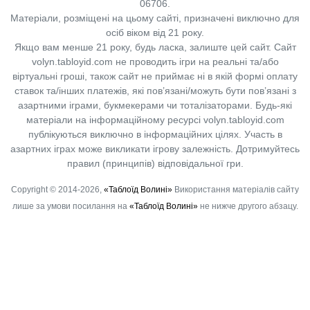
06706.
Матеріали, розміщені на цьому сайті, призначені виключно для
осіб віком від 21 року.
Якщо вам менше 21 року, будь ласка, залиште цей сайт.
Сайт
volyn.tabloyid.com не проводить ігри на реальні та/або
віртуальні гроші, також сайт не приймає ні в якій формі оплату
ставок та/інших платежів, які пов’язані/можуть бути пов’язані з
азартними іграми, букмекерами чи тоталізаторами. Будь-які
матеріали на інформаційному ресурсі volyn.tabloyid.com
публікуються виключно в інформаційних цілях. Участь в
азартних іграх може викликати ігрову залежність. Дотримуйтесь
правил (принципів) відповідальної гри.
Copyright © 2014-2026,
«Таблоїд Волині»
Використання матеріалів сайту
лише за умови посилання на
«Таблоїд Волині»
не нижче другого абзацу.