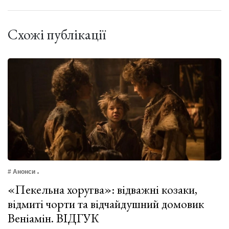
Схожі публікації
# Анонси
«Пекельна хоругва»: відважні козаки,
відмиті чорти та відчайдушний домовик
Веніамін. ВІДГУК