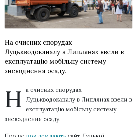
відбулася
XIX
29 Липня 2026
Спартакіада
582 переглядів
VolWe...
Всі розділи
На очисних спорудах
Персона
Луцькводоканалу в Липлянах ввели в
Лайф
експлуатацію мобільну систему
Афіша
зневоднення осаду.
ZONE 18+
Н
а очисних спорудах
Контакти
Луцькводоканалу в Липлянах ввели в
Політика конфіденційності
експлуатацію мобільну систему
зневоднення осаду.
Про це
повідомляють
сайт Луцької