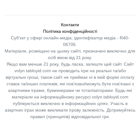
Контакти
Політика конфіденційності
Суб'єкт у сфері онлайн-медіа; ідентифікатор медіа - R40-
06706.
Матеріали, розміщені на цьому сайті, призначені виключно для
осіб віком від 21 року.
Якщо вам менше 21 року, будь ласка, залиште цей сайт.
Сайт
volyn.tabloyid.com не проводить ігри на реальні та/або
віртуальні гроші, також сайт не приймає ні в якій формі оплату
ставок та/інших платежів, які пов’язані/можуть бути пов’язані з
азартними іграми, букмекерами чи тоталізаторами. Будь-які
матеріали на інформаційному ресурсі volyn.tabloyid.com
публікуються виключно в інформаційних цілях. Участь в
азартних іграх може викликати ігрову залежність. Дотримуйтесь
правил (принципів) відповідальної гри.
Copyright © 2014-2026,
«Таблоїд Волині»
Використання матеріалів сайту
лише за умови посилання на
«Таблоїд Волині»
не нижче другого абзацу.