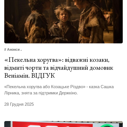
# Анонси
«Пекельна хоругва»: відважні козаки,
відмиті чорти та відчайдушний домовик
Веніамін. ВІДГУК
«Пекельна хоругва або Козацьке Різдво» - казка Сашка
Лірника, знята за підтримки Держкіно.
28 Грудня 2025