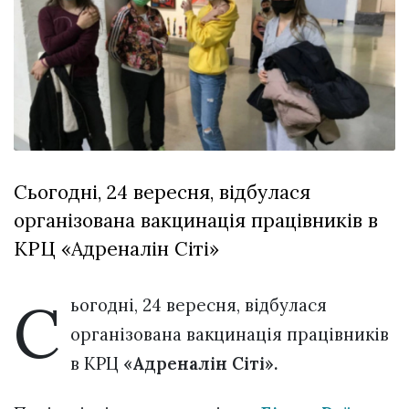
Зіньківський
залишив у
27 Липня 2026
Луцьку
684 переглядів
три...
Всі розділи
Персона
Лайф
Сьогодні, 24 вересня, відбулася
Афіша
організована вакцинація працівників в
ZONE 18+
КРЦ «Адреналін Сіті»
Контакти
Політика конфіденційності
С
ьогодні, 24 вересня, відбулася
організована вакцинація працівників
в КРЦ
«Адреналін Сіті».