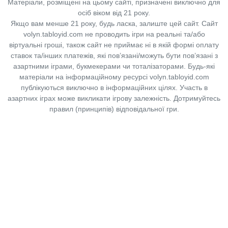
Матеріали, розміщені на цьому сайті, призначені виключно для
осіб віком від 21 року.
Якщо вам менше 21 року, будь ласка, залиште цей сайт.
Сайт
volyn.tabloyid.com не проводить ігри на реальні та/або
віртуальні гроші, також сайт не приймає ні в якій формі оплату
ставок та/інших платежів, які пов’язані/можуть бути пов’язані з
азартними іграми, букмекерами чи тоталізаторами. Будь-які
матеріали на інформаційному ресурсі volyn.tabloyid.com
публікуються виключно в інформаційних цілях. Участь в
азартних іграх може викликати ігрову залежність. Дотримуйтесь
правил (принципів) відповідальної гри.
Copyright © 2014-2026,
«Таблоїд Волині»
Використання матеріалів сайту
лише за умови посилання на
«Таблоїд Волині»
не нижче другого абзацу.