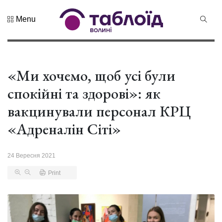
Menu
Не пропустіть
Дрони,
оркестр та
щирі емоції:
«Ми хочемо, щоб усі були
04 Серпня 2026
нацгварді...
184 переглядів
спокійні та здорові»: як
Гороскоп на
вакцинували персонал КРЦ
серпень для
всіх знаків
«Адреналін Сіті»
02 Серпня 2026
зоді...
490 переглядів
24 Вересня 2021
У Луцьку
відбулася
Print
XIX
29 Липня 2026
Спартакіада
446 переглядів
VolWe...
Гамлет