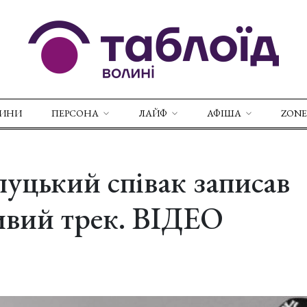
ВИНИ
ПЕРСОНА
ЛАЙФ
АФІША
ZONE
луцький співак записав
вий трек. ВІДЕО