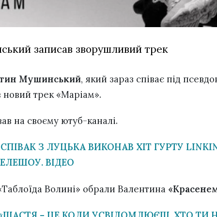
ський записав зворушливий трек
тин Мушинський
, який зараз співає під псевд
 новий трек «Маріам».
вав на своєму ютуб-каналі.
СПІВАК З ЛУЦЬКА ВИКОНАВ ХІТ ГУРТУ LINKI
ЕЛЕШОУ. ВІДЕО
 «Таблоїда Волині» обрали Валентина
«Красенем
«ЩАСТЯ – ЦЕ КОЛИ УСВІДОМЛЮЄШ, ХТО ТИ Н