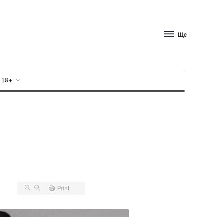
Ще
 18+
Print