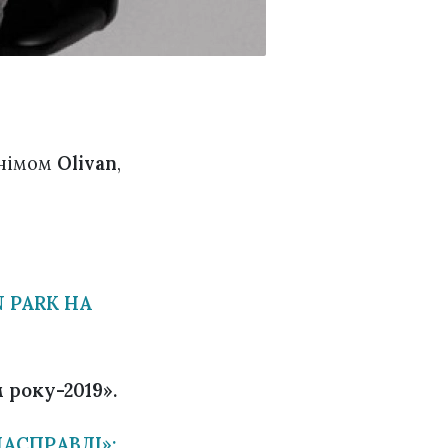
онімом
Olivan
,
N PARK НА
 року-2019».
АСПРАВДІ»: