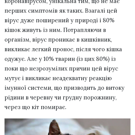
коронавірусом, унікальна тим, що не має
перших симптомів як таких. Взагалі цей
вірус дуже поширений у природі і 80%
кішок живуть із ним. Потрапляючи в
організм, вірус проникає в кишківник,
викликає легкий пронос, після чого кішка
одужує. Але у 10% тварин (із цих 80%) із
поки що незрозумілих причин цей вірус
мутує і викликає неадекватну реакцію
імунної системи, що призводить до витоку
рідини в черевну чи грудну порожнину,
через що кіт помирає.