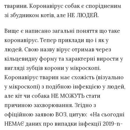
тварини. Коронавірус собак є спорідненим
зі збудником котів, але НЕ ЛЮДЕЙ.
Вище є написано загальні поняття що таке
коронавірус. Тепер приклади що і як у
людей. Свою назву вірус отримав через
кільцевидну форму та характерні вирости у
вигляді зубців корони у мікроскопі.
Коронавірус тварин має схожість (візуально
у мікроскопі) з подібною інфекцією у людей,
але кіт чи собака НЕ МОЖУТЬ стати
причиною захворювання. Згідно з
офіційною заявою ВОЗ, цитую: «На сьогодні
НЕМАЄ даних про випадки інфекції 2019-n-