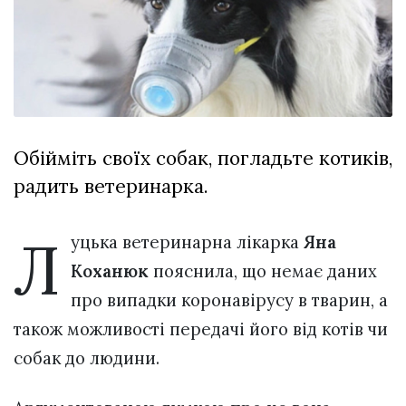
відбулася
XIX
29 Липня 2026
Спартакіада
613 переглядів
VolWe...
Всі розділи
Персона
Обійміть своїх собак, погладьте котиків,
Лайф
радить ветеринарка.
Афіша
ZONE 18+
Л
уцька ветеринарна лікарка
Яна
Контакти
Коханюк
пояснила, що немає даних
Політика конфіденційності
про випадки коронавірусу в тварин, а
також можливості передачі його від котів чи
собак до людини.