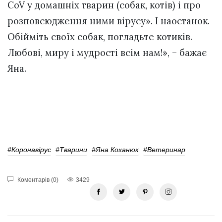
CoV у домашніх тварин (собак, котів) і про
розповсюдження ними вірусу». І наостанок.
Обійміть своїх собак, погладьте котиків.
Любові, миру і мудрості всім нам!», – бажає
Яна.
#Коронавірус
#тварини
#Яна Коханюк
#Ветеринар
Коментарів (0)
3429