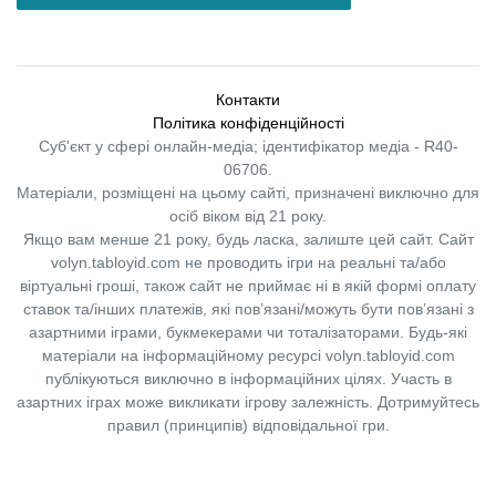
Контакти
Політика конфіденційності
Суб'єкт у сфері онлайн-медіа; ідентифікатор медіа - R40-
06706.
Матеріали, розміщені на цьому сайті, призначені виключно для
осіб віком від 21 року.
Якщо вам менше 21 року, будь ласка, залиште цей сайт.
Сайт
volyn.tabloyid.com не проводить ігри на реальні та/або
віртуальні гроші, також сайт не приймає ні в якій формі оплату
ставок та/інших платежів, які пов’язані/можуть бути пов’язані з
азартними іграми, букмекерами чи тоталізаторами. Будь-які
матеріали на інформаційному ресурсі volyn.tabloyid.com
публікуються виключно в інформаційних цілях. Участь в
азартних іграх може викликати ігрову залежність. Дотримуйтесь
правил (принципів) відповідальної гри.
Copyright © 2014-2026,
«Таблоїд Волині»
Використання матеріалів сайту
лише за умови посилання на
«Таблоїд Волині»
не нижче другого абзацу.