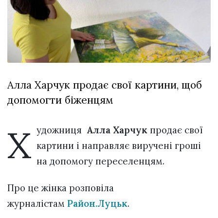
відбулася
XIX
29 Липня 2026
Спартакіада
560 переглядів
VolWe...
Всі розділи
Персона
Алла Харчук продає свої картини, щоб
Лайф
допомогти біженцям
Афіша
ZONE 18+
Х
удожниця
Алла Харчук
продає свої
Контакти
картини і направляє виручені гроші
Політика конфіденційності
на допомогу переселенцям.
Про це жінка розповіла
журналістам
Район.Луцьк
.