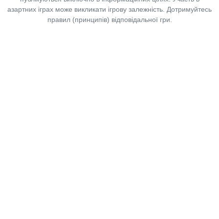
азартних іграх може викликати ігрову залежність. Дотримуйтесь
правил (принципів) відповідальної гри.
Copyright © 2014-2026,
«Таблоїд Волині»
Використання матеріалів сайту
лише за умови посилання на
«Таблоїд Волині»
не нижче другого абзацу.