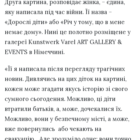
Друга картина, розповідає жінка, – єдина,
яку написала під час війни. Її назва –
«Дорослі діти» або «Річ у тому, що в мене
немає дому». Нині це полотно розміщене у
галереї Kunstwerk Varel ART GALLERY &
EVENTS в Німеччині.
«Її я написала після перегляду трагічних
новин. Дивлячись на цих діток на картині,
кожен може згадати якусь історію зі свого
сумного сьогодення. Можливо, ці діти
втратили батьків, а, може, дочекалися їх.
Можливо, вони у безпечному місті, а може,
вже повернулись або чекають на
евакуацію... Але зрозуміло одне: вони точно