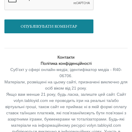
ОПУБЛІКУВАТИ КОМЕНТАР
Контакти
Політика конфіденційності
Суб'єкт у сфері онлайн-медіа; ідентифікатор медіа - R40-
06706.
Матеріали, розміщені на цьому сайті, призначені виключно для
осіб віком від 21 року.
Якщо вам менше 21 року, будь ласка, залиште цей сайт.
Сайт
volyn.tabloyid.com не проводить ігри на реальні та/або
віртуальні гроші, також сайт не приймає ні в якій формі оплату
ставок та/інших платежів, які пов’язані/можуть бути пов’язані з
азартними іграми, букмекерами чи тоталізаторами. Будь-які
матеріали на інформаційному ресурсі volyn.tabloyid.com
публікуються виключно в інформаційних цілях. Участь в