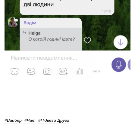
#Вайбер
#Чат
#Підвези Друга