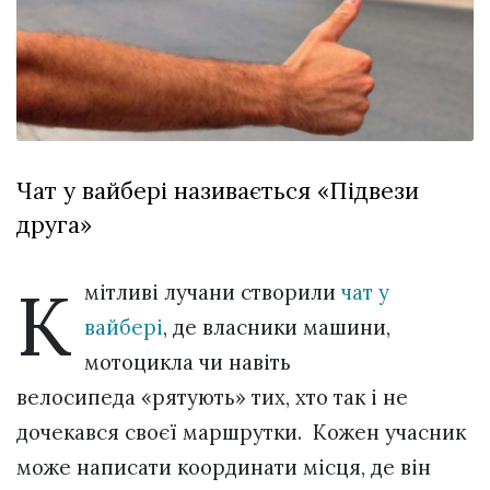
Зіньківський
залишив у
27 Липня 2026
Луцьку
732 переглядів
три...
Всі розділи
Персона
Чат у вайбері називається «Підвези
Лайф
друга»
Афіша
ZONE 18+
К
мітливі лучани створили
чат у
Контакти
вайбері
, де власники машини,
Політика конфіденційності
мотоцикла чи навіть
велосипеда «рятують» тих, хто так і не
дочекався своєї маршрутки. Кожен учасник
може написати координати місця, де він