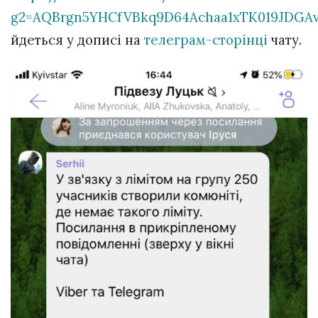
g2=AQBrgn5YHCfVBkq9D64Achaa1xTK019JDGA
йдеться у дописі на
телеграм-сторінці
чату.