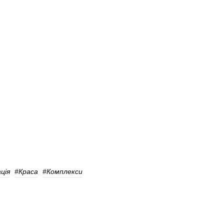
ція
#краса
#Комплекси