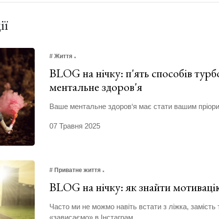
ії
# Життя
BLOG на нічку: п'ять способів турб
ментальне здоров'я
Ваше ментальне здоров‘я має стати вашим пріори
07 Травня 2025
# Приватне життя
BLOG на нічку: як знайти мотивацію
Часто ми не можмо навіть встати з ліжка, замість 
«зависаємо» в Інстаграм