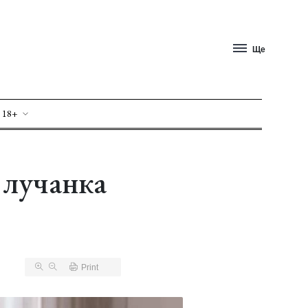
Ще
 18+
 лучанка
Print