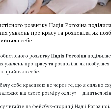
истісного розвитку Надія Рогозіна поділи
их уявлень про красу та розповіла, як поз
рийняла себе.
собистісного розвитку
Надія Рогозіна
поділилас
х уявлень про красу та розповіла, як позбулася
та прийняла себе.
бачу себе красивою не через те, що я сильно сх
 залежно від свого розміру одягу», – ділиться жі
су читайте на фейсбук-сторінці Надії Рогозіної