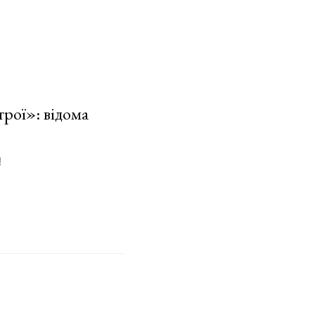
трої»: відома
!