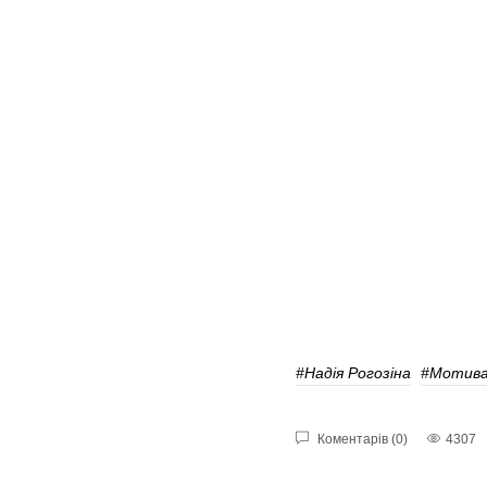
#Надія Рогозіна
#мотива
Коментарів (0)
4307