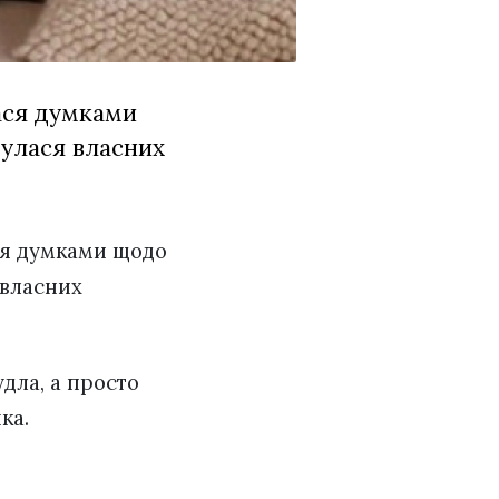
лася думками
булася власних
я думками щодо
 власних
удла, а просто
нка.
.