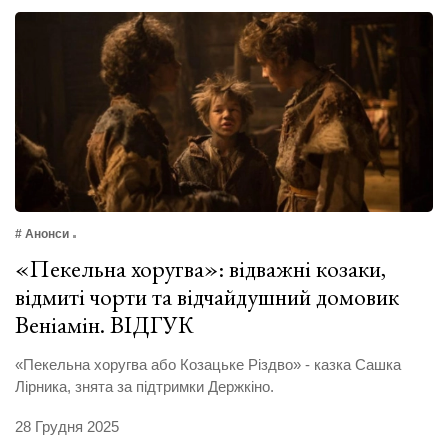
# Анонси
«Пекельна хоругва»: відважні козаки,
відмиті чорти та відчайдушний домовик
Веніамін. ВІДГУК
«Пекельна хоругва або Козацьке Різдво» - казка Сашка
Лірника, знята за підтримки Держкіно.
28 Грудня 2025