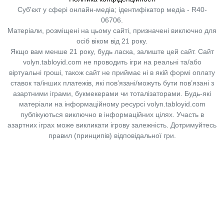
Суб'єкт у сфері онлайн-медіа; ідентифікатор медіа - R40-
06706.
Матеріали, розміщені на цьому сайті, призначені виключно для
осіб віком від 21 року.
Якщо вам менше 21 року, будь ласка, залиште цей сайт.
Сайт
volyn.tabloyid.com не проводить ігри на реальні та/або
віртуальні гроші, також сайт не приймає ні в якій формі оплату
ставок та/інших платежів, які пов’язані/можуть бути пов’язані з
азартними іграми, букмекерами чи тоталізаторами. Будь-які
матеріали на інформаційному ресурсі volyn.tabloyid.com
публікуються виключно в інформаційних цілях. Участь в
азартних іграх може викликати ігрову залежність. Дотримуйтесь
правил (принципів) відповідальної гри.
Copyright © 2014-2026,
«Таблоїд Волині»
Використання матеріалів сайту
лише за умови посилання на
«Таблоїд Волині»
не нижче другого абзацу.