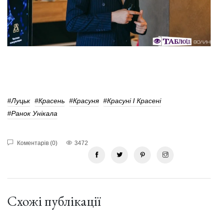
#Луцьк
#красень
#красуня
#Красуні І Красені
#Ранок Унікала
Коментарів (0)
3472
Схожі публікації