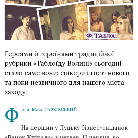
відбулася
XIX
29 Липня 2026
Спартакіада
553 переглядів
VolWe...
Гамлет
Зіньківський
залишив у
27 Липня 2026
Луцьку
806 переглядів
три...
Героями й героїнями традиційної
рубрики «Таблоїду Волині» сьогодні
Всі розділи
стали саме вони: спікери і гості нового
Персона
та поки незвичного для нашого міста
Лайф
заходу.
Афіша
Ф
ZONE 18+
ото: Макс ТАРКІВСЬКИЙ
Контакти
На перший у Луцьку бізнес-сніданок
Політика конфіденційності
«Ранок Унікала»
у четвер, 13 червня, до