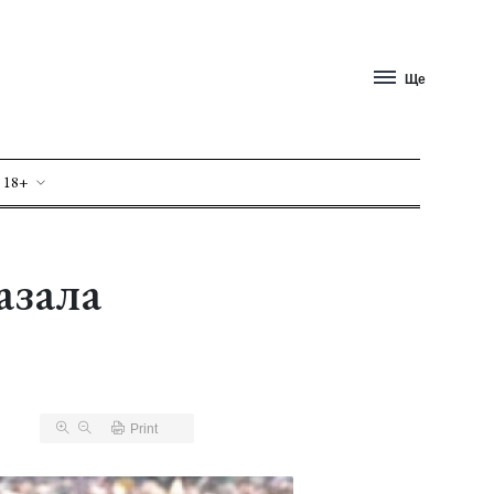
Ще
 18+
азала
Print