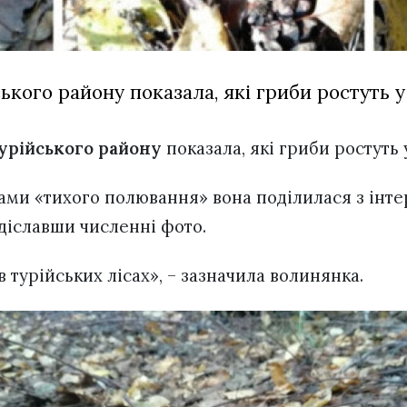
кого району показала, які гриби ростуть у 
урійського району
показала, які гриби ростуть 
ами «тихого полювання» вона поділилася з інт
адіславши численні фото.
 турійських лісах», – зазначила волинянка.