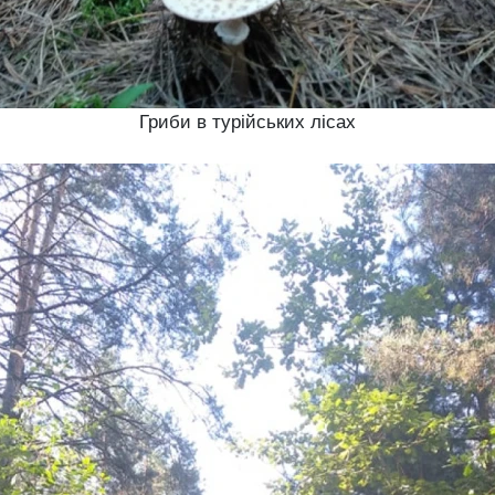
Гриби в турійських лісах