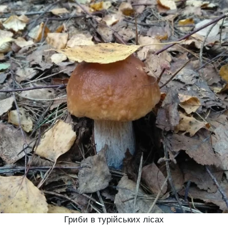
Гриби в турійських лісах