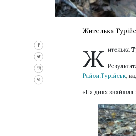
Жителька Турійсь
Ж
ителька
Т
Результат
Район.Турійськ
, н
«На днях знайшла в