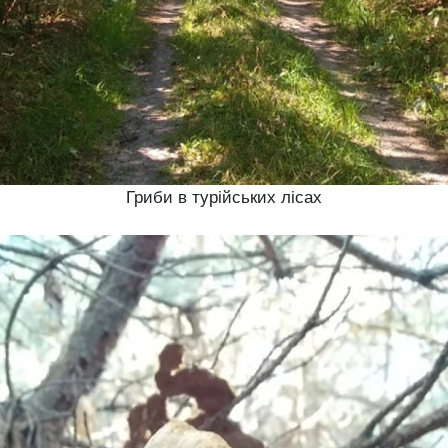
Гриби в турійських лісах