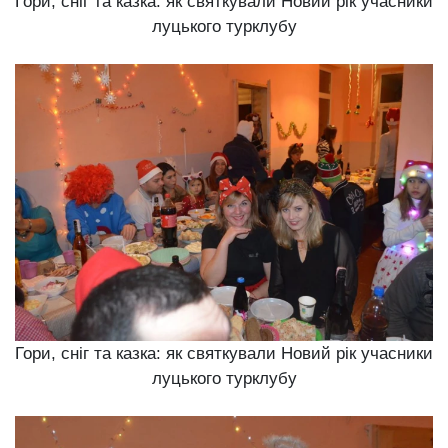
Гори, сніг та казка: як святкували Новий рік учасники
луцького турклубу
Гори, сніг та казка: як святкували Новий рік учасники
луцького турклубу