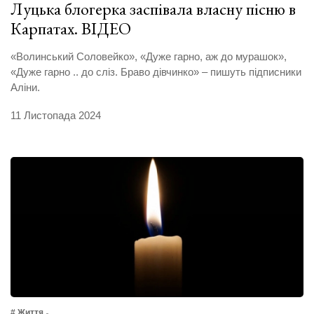
Луцька блогерка заспівала власну пісню в
Карпатах. ВІДЕО
«Волинський Соловейко», «Дуже гарно, аж до мурашок»,
«Дуже гарно .. до сліз. Браво дівчинко» – пишуть підписники
Аліни.
11 Листопада 2024
# Життя