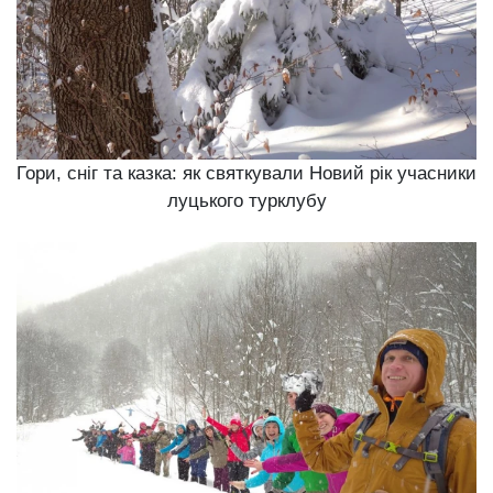
Гори, сніг та казка: як святкували Новий рік учасники
луцького турклубу