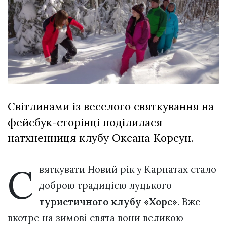
відбулася
XIX
29 Липня 2026
Спартакіада
608 переглядів
VolWe...
Всі розділи
Персона
Лайф
Світлинами із веселого святкування на
Афіша
фейсбук-сторінці поділилася
ZONE 18+
натхненниця клубу Оксана Корсун.
Контакти
Політика конфіденційності
С
вяткувати Новий рік у Карпатах стало
доброю традицією луцького
туристичного клубу «Хорс»
. Вже
вкотре на зимові свята вони великою