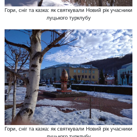
Гори, сніг та казка: як святкували Новий рік учасники
луцького турклубу
Гори, сніг та казка: як святкували Новий рік учасники
луцького турклубу