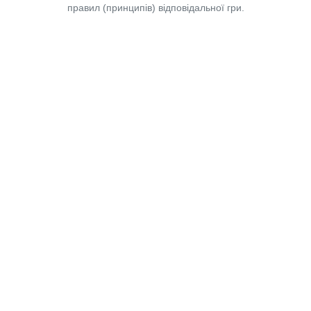
правил (принципів) відповідальної гри.
Copyright © 2014-2026,
«Таблоїд Волині»
Використання матеріалів сайту
лише за умови посилання на
«Таблоїд Волині»
не нижче другого абзацу.