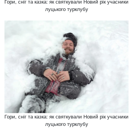
Гори, сніг та казка: як святкували Новий рік учасники
луцького турклубу
Гори, сніг та казка: як святкували Новий рік учасники
луцького турклубу