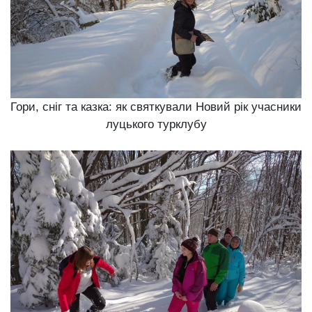
Гори, сніг та казка: як святкували Новий рік учасники
луцького турклубу