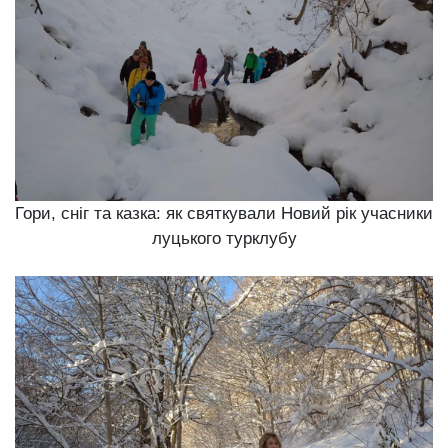
Гори, сніг та казка: як святкували Новий рік учасники
луцького турклубу