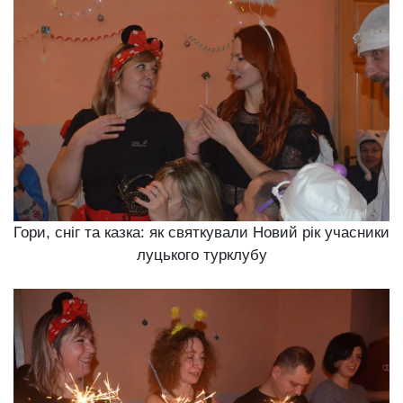
Гори, сніг та казка: як святкували Новий рік учасники
луцького турклубу