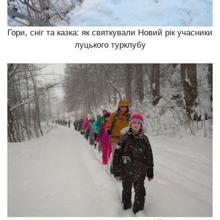
Гори, сніг та казка: як святкували Новий рік учасники
луцького турклубу