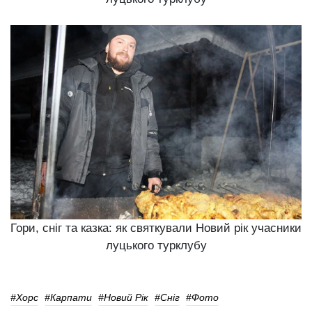
Гори, сніг та казка: як святкували Новий рік учасники
луцького турклубу
#Хорс
#Карпати
#Новий Рік
#сніг
#фото