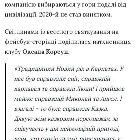
компанією вибираються у гори подалі від
цивілізації. 2020-й не став винятком.
Світлинами із веселого святкування на
фейсбук-сторінці поділилася натхненниця
клубу
Оксана Корсун
.
«Традиційний Новий рік в Карпатах. У
нас був справжній сніг, справжній
карнавал та справжні Люди! І прийшов
майже справжній Миколай та Ангел. І
взагалі – то була справжня Казка.
Дякую всім казковим персонажам за
співучасть у цій неймовірній пригоді,
всім, хто схотів та зміг приєднатись у