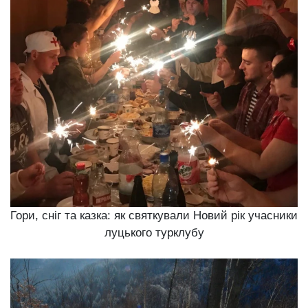
Гори, сніг та казка: як святкували Новий рік учасники
луцького турклубу