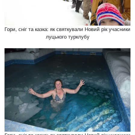
Гори, сніг та казка: як святкували Новий рік учасники
луцького турклубу