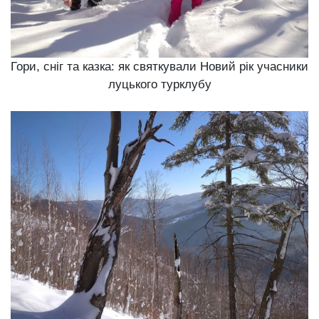
Гори, сніг та казка: як святкували Новий рік учасники
луцького турклубу