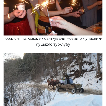
Гори, сніг та казка: як святкували Новий рік учасники
луцького турклубу