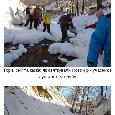
Гори, сніг та казка: як святкували Новий рік учасники
луцького турклубу