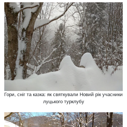
Гори, сніг та казка: як святкували Новий рік учасники
луцького турклубу