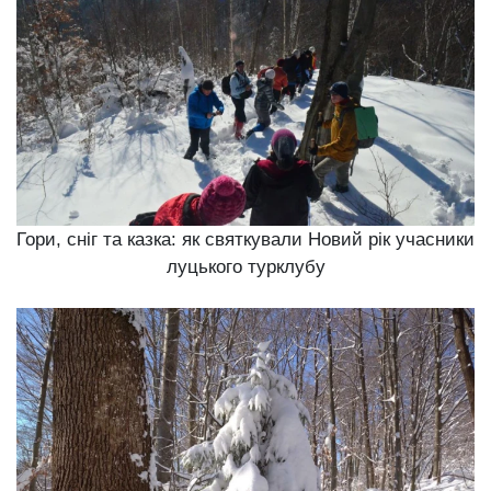
Гори, сніг та казка: як святкували Новий рік учасники
луцького турклубу