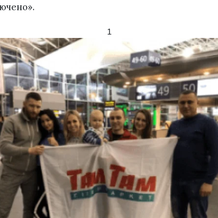
ючено».
1