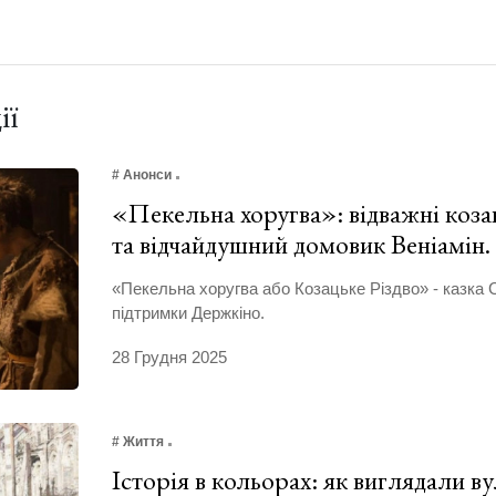
ії
# Анонси
«Пекельна хоругва»: відважні козак
та відчайдушний домовик Веніамін
«Пекельна хоругва або Козацьке Різдво» - казка 
підтримки Держкіно.
28 Грудня 2025
# Життя
Історія в кольорах: як виглядали в