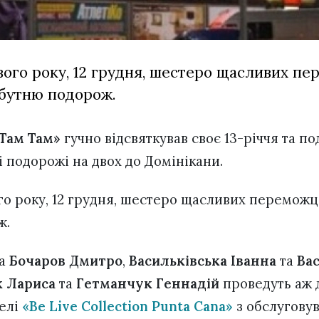
ого року, 12 грудня, шестеро щасливих пе
бутню подорож.
Там Там»
гучно відсвяткував своє 13-річчя та п
і подорожі на двох до Домінікани.
о року, 12 грудня, шестеро щасливих переможц
ж.
а
Бочаров Дмитро
,
Васильківська Іванна
та
Ва
 Лариса
та
Гетманчук Геннадій
проведуть аж д
телі
«Be Live Collection Punta Cana»
з обслугову