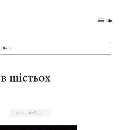
Ще
 18+
в шістьох
Print