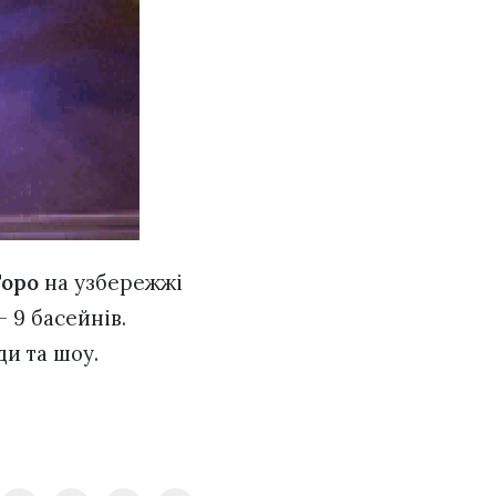
Торо
на узбережжі
 9 басейнів.
ди та шоу.