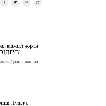
и, відмиті чорти
. ВІДГУК
Сашка Лірника, знята за
улиці Луцька