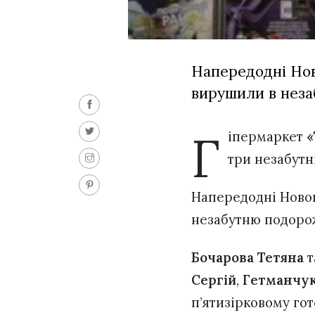
Напередодні Нов
вирушили в неза
Г
іпермаркет
«
три незабутн
Напередодні Новог
незабутню подоро
Бочарова Тетяна
т
Сергій
,
Гетманчук
п’ятизірковому го