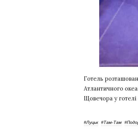
Готель розташован
Атлантичного океа
Щовечора у готелі 
#Луцьк
#Там-Там
#подо