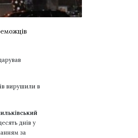
реможців
одарував
ів вирушили в
сильківський
есять днів у
ванням за