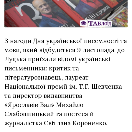
відбулася
XIX
29 Липня 2026
Спартакіада
613 переглядів
VolWe...
Всі розділи
З нагоди Дня української писемності та
Персона
мови, який відбудеться 9 листопада, до
Лайф
Луцька приїхали відомі українські
Афіша
письменники: критик та
ZONE 18+
літературознавець, лауреат
Національної премії ім. Т.Г. Шевченка
Контакти
та директор видавництва
Політика конфіденційності
«Ярославів Вал» Михайло
Слабошпицький та поетеса й
журналістка Світлана Короненко.