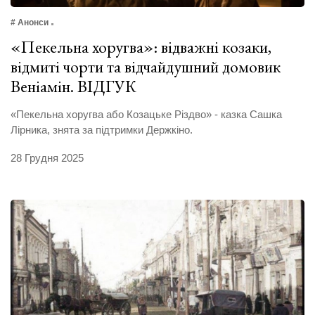
# Анонси
«Пекельна хоругва»: відважні козаки,
відмиті чорти та відчайдушний домовик
Веніамін. ВІДГУК
«Пекельна хоругва або Козацьке Різдво» - казка Сашка
Лірника, знята за підтримки Держкіно.
28 Грудня 2025