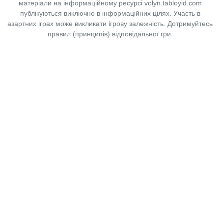
матеріали на інформаційному ресурсі volyn.tabloyid.com
публікуються виключно в інформаційних цілях. Участь в
азартних іграх може викликати ігрову залежність. Дотримуйтесь
правил (принципів) відповідальної гри.
Copyright © 2014-2026,
«Таблоїд Волині»
Використання матеріалів сайту
лише за умови посилання на
«Таблоїд Волині»
не нижче другого абзацу.