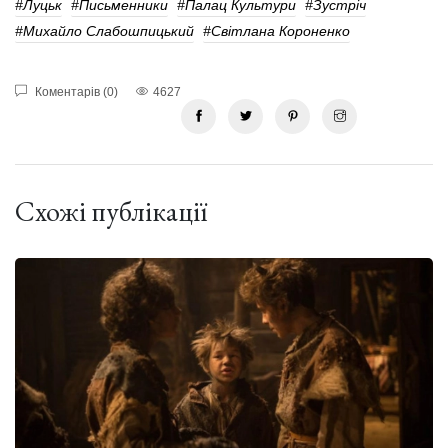
#Луцьк
#письменники
#Палац Культури
#зустріч
#Михайло Слабошпицький
#Світлана Короненко
Коментарів (0)
4627
Схожі публікації