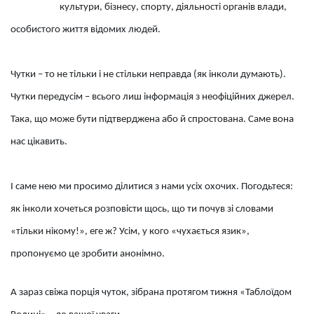
культури, бізнесу, спорту, діяльності органів влади,
особистого життя відомих людей.
Чутки – то не тільки і не стільки неправда (як інколи думають).
Чутки передусім – всього лиш інформація з неофіційних джерел.
Така, що може бути підтверджена або й спростована. Саме вона
нас цікавить.
І саме нею ми просимо ділитися з нами усіх охочих. Погодьтеся:
як інколи хочеться розповісти щось, що ти почув зі словами
«тільки нікому!», еге ж? Усім, у кого «чухається язик»,
пропонуємо це зробити анонімно.
А зараз свіжа порція чуток, зібрана протягом тижня «Таблоїдом