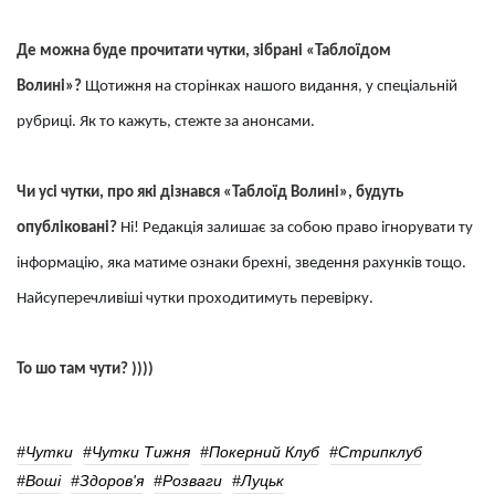
Де можна буде прочитати чутки, зібрані «Таблоїдом
Волині»?
Щотижня на сторінках нашого видання, у спеціальній
рубриці. Як то кажуть, стежте за анонсами.
Чи усі чутки, про які дізнався «Таблоїд Волині», будуть
опубліковані?
Ні! Редакція залишає за собою право ігнорувати ту
інформацію, яка матиме ознаки брехні, зведення рахунків тощо.
Найсуперечливіші чутки проходитимуть перевірку.
То шо там чути? ))))
#чутки
#Чутки Тижня
#Покерний Клуб
#Стрипклуб
#Воші
#здоров'я
#розваги
#Луцьк