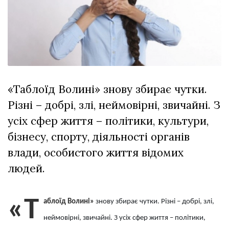
Зіньківський
залишив у
27 Липня 2026
Луцьку
760 переглядів
три...
Всі розділи
Персона
«Таблоїд Волині» знову збирає чутки.
Лайф
Різні – добрі, злі, неймовірні, звичайні. З
Афіша
усіх сфер життя – політики, культури,
ZONE 18+
бізнесу, спорту, діяльності органів
Контакти
влади, особистого життя відомих
Політика конфіденційності
людей.
«Т
аблоїд Волині»
знову збирає чутки. Різні – добрі, злі,
неймовірні, звичайні. З усіх сфер життя – політики,