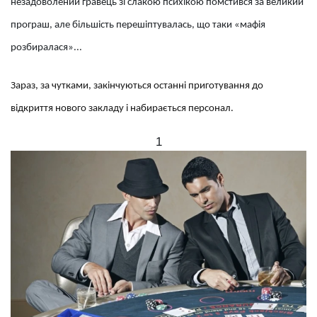
незадоволений гравець зі слакою психікою помстився за великий
програш, але більшість перешіптувалась, що таки «мафія
розбиралася»...
Зараз, за чутками, закінчуються останні приготування до
відкриття нового закладу і набирається персонал.
1