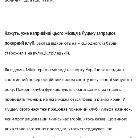
Волині» – до вашої уваги.
Кажуть, уже наприкінці цього місяця в Луцьку запрацює
покерний клуб.
Заклад відкриють на місці одного із барів-
старожилів на вулиці Стрілецькій.
Як відомо, М
іністерство молоді та спорту України затвердило
спортивний покер офіційним видом спорту ще у серпні минулого
року. Покерні клуби функціонують в багатьох містах і навіть
проводять турніри, на які з'їжджаються гравці з різних країн. У
Луцьку свого часу теж працював покерний клуб
«Альфа-казино»,
який пропрацювавши якийсь час згорів. Хтось казав, що виною
лиха стало загоряння проводки, хтось стверджував, що