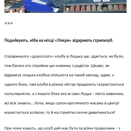
***
Подейкують, ніби на місці «Опери» відкриють стрипклуб.
Справжнього «дорослого» клубу в Луцьку ще, здається, не було,
тож багато хто сприйме цю новинку з радістю. Цікаво, як
відреагує луцька клубна спільнота на такий заклад, адже, з
одного боку, такі клуби в різних містах працюють і користуються
популярністю, а з іншого боку все ж таки Луцьк – місто невелике,
всі всіх знають… Хоча, якщо салон еротичного масажу в центрі
користується успіхом, то й на стриптиз охоче дивитимуться!
При чому кажуть, що клуб цей має бути за всіма правилами – з