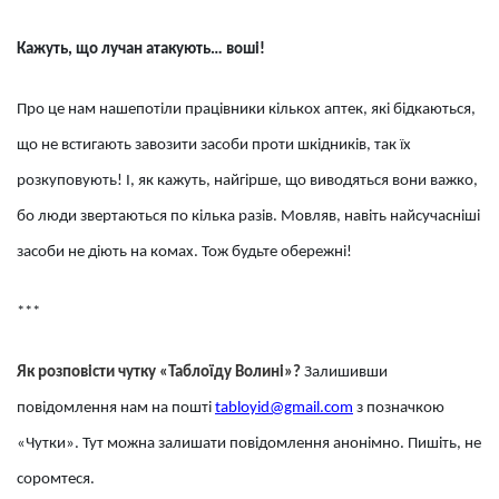
Кажуть, що лучан атакують… воші!
Про це нам нашепотіли працівники кількох аптек, які бідкаються,
що не встигають завозити засоби проти шкідників, так їх
розкуповують! І, як кажуть, найгірше, що виводяться вони важко,
бо люди звертаються по кілька разів. Мовляв, навіть найсучасніші
засоби не діють на комах. Тож будьте обережні!
***
Як розповісти чутку «Таблоїду Волині»?
Залишивши
повідомлення нам на пошті
tabloyid@gmail.com
з позначкою
«Чутки». Тут можна залишати повідомлення анонімно. Пишіть, не
соромтеся.